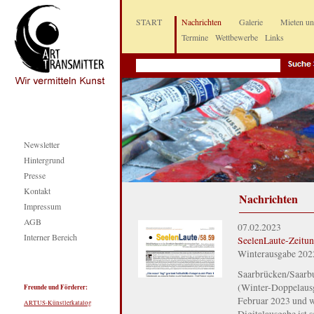
START
Nachrichten
Galerie
Mieten u
Termine
Wettbewerbe
Links
Newsletter
Hintergrund
Presse
Kontakt
Nachrichten
Impressum
AGB
07.02.2023
Interner Bereich
SeelenLaute-Zeitu
Winterausgabe 2022
Saarbrücken/Saar
(Winter-Doppelausga
Freunde und Förderer:
Februar 2023 und wi
ARTUS-Künstlerkatalog
Digitalausgabe ist 