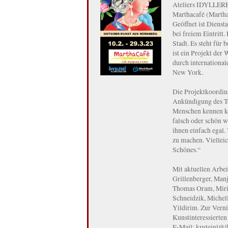
Ateliers IDYLLEREI
Marthacafé (Marthas
Geöffnet ist Dienst
bei freiem Eintritt.
Stadt. Es steht für
ist ein Projekt de
durch internationale
New York.
Die Projektkoordina
Ankündigung des Te
Menschen kennen kei
falsch oder schön w
ihnen einfach egal. 
zu machen. Vielleic
Schönes.“
Mit aktuellen Arbei
Grillenberger, Manj
Thomas Oram, Miria
Schneidzik, Michell
Yildirim. Zur Verni
Kunstinteressierten
E-Mail: kruteinl@l