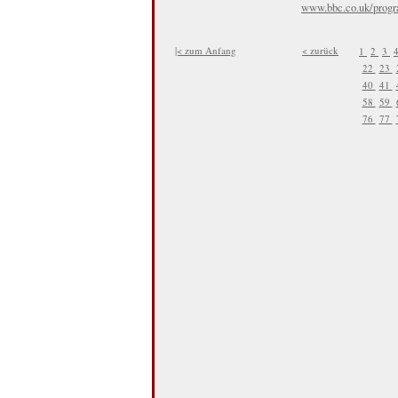
www.bbc.co.uk/prog
|< zum Anfang
< zurück
1
2
3
22
23
40
41
58
59
76
77