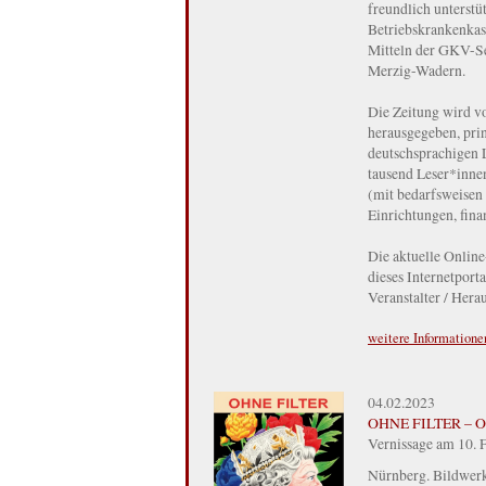
freundlich unterstü
Betriebskrankenkas
Mitteln der GKV-Se
Merzig-Wadern.
Die Zeitung wird v
herausgegeben, prin
deutschsprachigen 
tausend Leser*innen
(mit bedarfsweisen
Einrichtungen, fina
Die aktuelle Online
dieses Internetport
Veranstalter / Hera
weitere Informatione
04.02.2023
OHNE FILTER – Out
Vernissage am 10. 
Nürnberg. Bildwerk