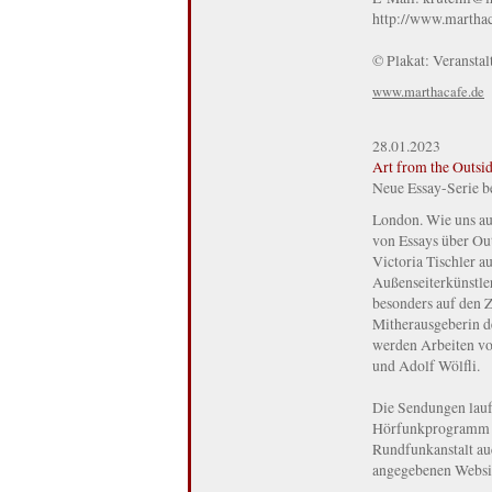
http://www.marthac
© Plakat: Veranstal
www.marthacafe.de
28.01.2023
Art from the Outsi
Neue Essay-Serie b
London. Wie uns aus
von Essays über Out
Victoria Tischler 
Außenseiterkünstler
besonders auf den 
Mitherausgeberin de
werden Arbeiten vo
und Adolf Wölfli.
Die Sendungen lauf
Hörfunkprogramm d
Rundfunkanstalt auc
angegebenen Websi