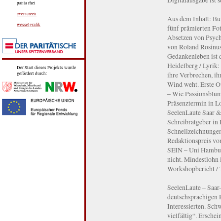
panta rhei
everscreen
Aus dem Inhalt: Bun
wesselgrafik
fünf prämierten Fo
Absetzen von Psych
von Roland Rosinus 
Gedankenleben ist 
Heidelberg / Lyrik:
Der Start dieses Projekts wurde
ihre Verbrechen, i
gefördert durch:
Wind weht. Erste Ou
– Wie Passionsblum
Präsenztermin in L
SeelenLaute Saar &
Schreibratgeber in 
Schnellzeichnungen
Redaktionspreis v
SEIN – Uni Hamburg
nicht. Mindestlohn 
Workshopbericht / T
SeelenLaute – Saar-
deutschsprachigen 
Interessierten. Sch
vielfältig“. Ersche