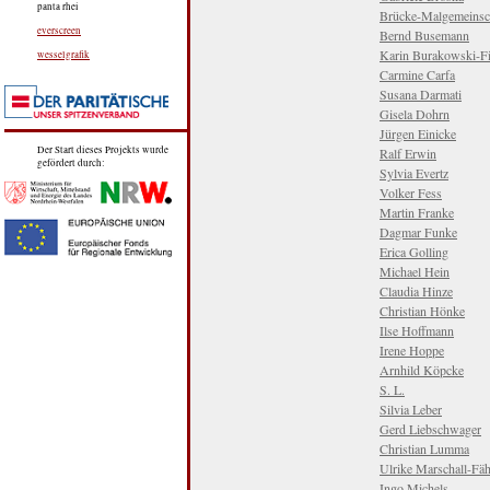
panta rhei
Brücke-Malgemeinsc
everscreen
Bernd Busemann
Karin Burakowski-Fi
wesselgrafik
Carmine Carfa
Susana Darmati
Gisela Dohrn
Jürgen Einicke
Der Start dieses Projekts wurde
Ralf Erwin
gefördert durch:
Sylvia Evertz
Volker Fess
Martin Franke
Dagmar Funke
Erica Golling
Michael Hein
Claudia Hinze
Christian Hönke
Ilse Hoffmann
Irene Hoppe
Arnhild Köpcke
S. L.
Silvia Leber
Gerd Liebschwager
Christian Lumma
Ulrike Marschall-Fäh
Ingo Michels