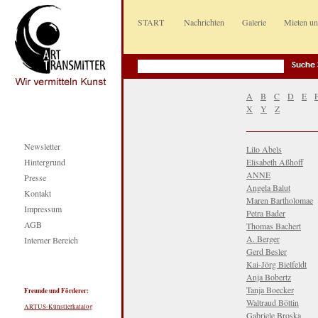
START
Nachrichten
Galerie
Mieten u
A
B
C
D
E
X
Y
Z
Newsletter
Lilo Abels
Hintergrund
Elisabeth Aßhoff
ANNE
Presse
Angela Balut
Kontakt
Maren Bartholomae
Impressum
Petra Bader
AGB
Thomas Bachert
A. Berger
Interner Bereich
Gerd Besler
Kai-Jörg Bielfeldt
Anja Bobertz
Tanja Boecker
Freunde und Förderer:
Waltraud Böttin
ARTUS-Künstlerkatalog
Gabriele Broska