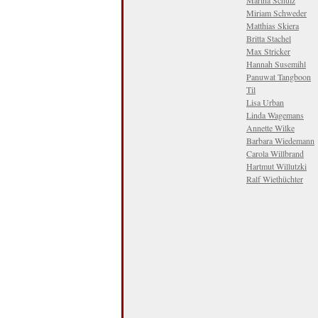
Marina Schulz
Miriam Schweder
Matthias Skiera
Britta Stachel
Max Stricker
Hannah Susemihl
Panuwat Tangboon
Til
Lisa Urban
Linda Wagemans
Annette Wilke
Barbara Wiedemann
Carola Willbrand
Hartmut Willutzki
Ralf Wiethüchter