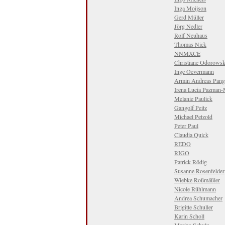
Inga Moijson
Gerd Müller
Jörg Nedler
Rolf Neuhaus
Thomas Nick
NNMXCE
Christiane Odorowsk
Inge Oevermann
Armin Andreas Pang
Irena Lucia Pazman
Melanie Paulick
Gangolf Peitz
Michael Petzold
Peter Paul
Claudia Quick
REDO
RIGO
Patrick Rödig
Susanne Rosenfelder
Wiebke Roßmäßler
Nicole Rühlmann
Andrea Schumacher
Brigitte Schuller
Karin Scholl