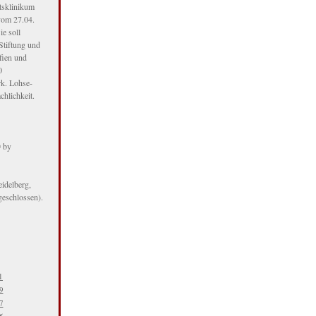
tsklinikum
vom 27.04.
e soll
Stiftung und
fien und
0
k. Lohse-
chlichkeit.
© by
idelberg,
geschlossen).
1
9
7