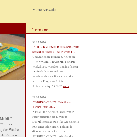
Meine Auswahl
Termine
31.12.2026
JAHRESKALENDER 2026 Selbsthilfe
SeelenLaute Saar & SeelenWorte RLP
Über/regionale Termine & Angebote - -
- - WWW.ART-TRANSMITTER.DE
Workshops / Vorträge / Seminarfahrten
/ Infostände & Teilnahmen /
Wettbewerbe / Medien etc. Aus dem
weiteren Programm. Letzte
mehr
Aktualisierung: 26.06.26
28.07.2026
AUSGEZEICHNET! Kunsthaus
Kannen-Preis 2026
Ausstellung August bis September,
Preisverleihung am 13.9.2026
 Mobile”
Das Münsteraner Outsider Art-Zentrum
 “Ort der
lobt unter seiner neuen Leitung in
ung der Woche
diesem Jahr unter dem Titel
 als Referent
AUSGEZEICHNET! erstmalig den