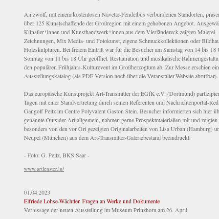
An zwölf, mit einem kostenlosen Navette-Pendelbus verbundenen Standorten, präsen
über 125 Kunstschaffende der Großregion mit einem gehobenen Angebot. Ausgewä
Künstler*innen und Kunsthandwerk*innen aus dem Vierländereck zeigten Malerei,
Zeichnungen, Mix Media- und Fotokunst, eigene Schmuckkollektionen oder Bildhau
Holzskulpturen. Bei freiem Eintritt war für die Besucher am Samstag von 14 bis 18
Sonntag von 11 bis 18 Uhr geöffnet. Restauration und musikalische Rahmengestalt
den populären Frühjahrs-Kulturevent im Großherzogtum ab. Zur Messe erschien ein
Ausstellungskatalog (als PDF-Version noch über die Veranstalter-Website abrufbar).
Das europäische Kunstprojekt Art-Transmitter der EGfK e.V. (Dortmund) partizipier
Tagen mit einer Standvertretung durch seinen Referenten und Nachrichtenportal-Red
Gangolf Peitz im Centre Polyvalent Gaston Stein. Besucher informierten sich hier üb
genannte Outsider Art allgemein, nahmen gerne Prospektmaterialien mit und zeigten 
besonders von den vor Ort gezeigten Originalarbeiten von Lisa Urban (Hamburg) u
Neupel (München) aus dem Art-Transmitter-Galeriebestand beeindruckt.
- Foto: G. Peitz, BKS Saar -
www.artlenster.lu/
01.04.2023
Elfriede Lohse-Wächtler. Fragen an Werke und Dokumente
Vernissage der neuen Ausstellung im Museum Prinzhorn am 26. April