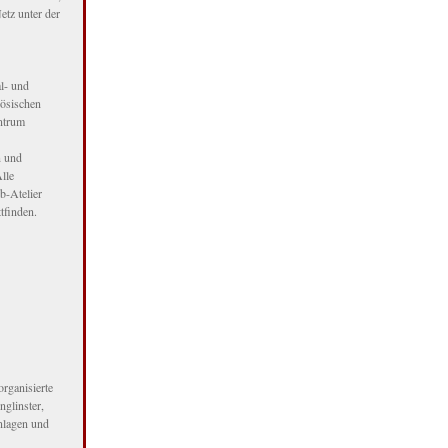
tz unter der
l- und
zösischen
ntrum
n und
lle
b-Atelier
tfinden.
rganisierte
glinster,
anlagen und