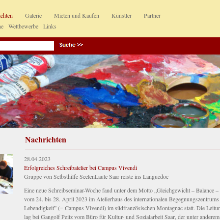
ichten
Galerie
Mieten und Kaufen
Künstler
Partner
ne
Wettbewerbe
Links
Nachrichten
28.04.2023
Erfolgreiches Schreibatelier bei Campus Vivendi
Gruppe von Selbsthilfe SeelenLaute Saar reiste ins Languedoc
Eine neue Schreibseminar-Woche fand unter dem Motto „Gleichgewicht – Balance –
vom 24. bis 28. April 2023 im Atelierhaus des internationalen Begegnungszentrums
Lebendigkeit” (= Campus Vivendi) im südfranzösischen Montagnac statt. Die Leit
lag bei Gangolf Peitz vom Büro für Kultur- und Sozialarbeit Saar, der unter anderem