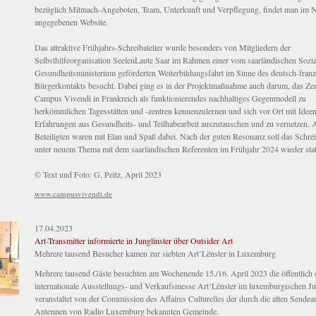
bezüglich Mitmach-Angeboten, Team, Unterkunft und Verpflegung, findet man im Ne
angegebenen Website.
Das attraktive Frühjahrs-Schreibatelier wurde besonders von Mitgliedern der
Selbsthilfeorganisation SeelenLaute Saar im Rahmen einer vom saarländischen Sozia
Gesundheitsministerium geförderten Weiterbildungsfahrt im Sinne des deutsch-fran
Bürgerkontakts besucht. Dabei ging es in der Projektmaßnahme auch darum, das Ze
Campus Vivendi in Frankreich als funktionierendes nachhaltiges Gegenmodell zu
herkömmlichen Tagesstätten und -zentren kennenzulernen und sich vor Ort mit Idee
Erfahrungen aus Gesundheits- und Teilhabearbeit auszutauschen und zu vernetzen. A
Beteiligten waren mit Elan und Spaß dabei. Nach der guten Resonanz soll das Schrei
unter neuem Thema mit dem saarländischen Referenten im Frühjahr 2024 wieder stat
© Text und Foto: G. Peitz, April 2023
www.campusvivendi.de
17.04.2023
Art-Transmitter informierte in Junglinster über Outsider Art
Mehrere tausend Besucher kamen zur siebten Art’Lënster in Luxemburg
Mehrere tausend Gäste besuchten am Wochenende 15./16. April 2023 die öffentlich o
internationale Ausstellungs- und Verkaufsmesse Art‘Lënster im luxemburgischen Jun
veranstaltet von der Commission des Affaires Culturelles der durch die alten Sende
Antennen von Radio Luxemburg bekannten Gemeinde.