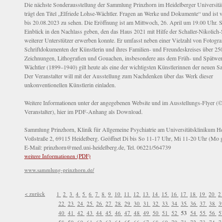
Die nächste Sonderausstellung der Sammlung Prinzhorn im Heidelberger Universitä
trägt den Titel „Elfriede Lohse-Wächtler. Fragen an Werke und Dokumente“ und ist 
bis 20.08.2023 zu sehen. Die Eröffnung ist am Mittwoch, 26. April um 19.00 Uhr. Si
Einblick in den Nachlass geben, den das Haus 2021 mit Hilfe der Schaller-Nikolich-
weiterer Unterstützer erwerben konnte. Er umfasst neben einer Vielzahl von Fotogra
Schriftdokumenten der Künstlerin und ihres Familien- und Freundeskreises über 25
Zeichnungen, Lithografien und Gouachen, insbesondere aus dem Früh- und Spätwer
Wächtler (1899–1940) gilt heute als eine der wichtigsten Künstlerinnen der neuen Sa
Der Veranstalter will mit der Ausstellung zum Nachdenken über das Werk dieser
unkonventionellen Künstlerin einladen.
Weitere Informationen unter der angegebenen Website und im Ausstellungs-Flyer (
Veranstalter), hier im PDF-Anhang als Download.
Sammlung Prinzhorn, Klinik für Allgemeine Psychiatrie am Universitätsklinikum He
Voßstraße 2, 69115 Heidelberg. Geöffnet Di bis So 11-17 Uhr, Mi 11-20 Uhr (Mo 
E-Mail: prinzhorn@med.uni-heidelberg.de, Tel. 06221/564739
weitere Informationen (PDF)
www.sammlung-prinzhorn.de/
< zurück
1
2
3
4
5
6
7
8
9
10
11
12
13
14
15
16
17
18
19
20
2
22
23
24
25
26
27
28
29
30
31
32
33
34
35
36
37
38
3
53
40
41
42
43
44
45
46
47
48
49
50
51
52
54
55
56
5