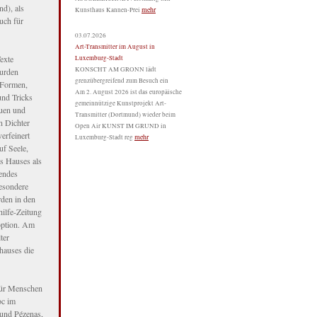
d), als
mehr
Kunsthaus Kannen-Prei
uch für
03.07.2026
Art-Transmitter im August in
exte
Luxemburg-Stadt
KONSCHT AM GRONN lädt
wurden
grenzübergreifend zum Besuch ein
, Formen,
Am 2. August 2026 ist das europäische
und Tricks
gemeinnützige Kunstprojekt Art-
auen und
Transmitter (Dortmund) wieder beim
n Dichter
Open Air KUNST IM GRUND in
erfeinert
mehr
Luxemburg-Stadt reg
uf Seele,
es Hauses als
rendes
besondere
den in den
hilfe-Zeitung
soption. Am
ter
hauses die
für Menschen
oc im
 und Pézenas,