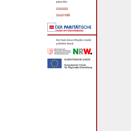
panta rhei
everscreen
wesselgrafik
Der Start dieses Projekts wurde
gefördert durch: