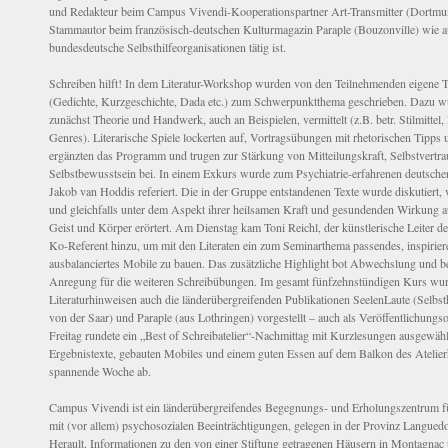
und Redakteur beim Campus Vivendi-Kooperationspartner Art-Transmitter (Dortmun
Stammautor beim französisch-deutschen Kulturmagazin Paraple (Bouzonville) wie a
bundesdeutsche Selbsthilfeorganisationen tätig ist.
Schreiben hilft! In dem Literatur-Workshop wurden von den Teilnehmenden eigene T
(Gedichte, Kurzgeschichte, Dada etc.) zum Schwerpunktthema geschrieben. Dazu 
zunächst Theorie und Handwerk, auch an Beispielen, vermittelt (z.B. betr. Stilmittel
Genres). Literarische Spiele lockerten auf, Vortragsübungen mit rhetorischen Tipps 
ergänzten das Programm und trugen zur Stärkung von Mitteilungskraft, Selbstvertr
Selbstbewusstsein bei. In einem Exkurs wurde zum Psychiatrie-erfahrenen deutsche
Jakob van Hoddis referiert. Die in der Gruppe entstandenen Texte wurde diskutiert, v
und gleichfalls unter dem Aspekt ihrer heilsamen Kraft und gesundenden Wirkung a
Geist und Körper erörtert. Am Dienstag kam Toni Reichl, der künstlerische Leiter d
Ko-Referent hinzu, um mit den Literaten ein zum Seminarthema passendes, inspirie
ausbalanciertes Mobile zu bauen. Das zusätzliche Highlight bot Abwechslung und 
Anregung für die weiteren Schreibübungen. Im gesamt fünfzehnstündigen Kurs wur
Literaturhinweisen auch die länderübergreifenden Publikationen SeelenLaute (Selbst
von der Saar) und Paraple (aus Lothringen) vorgestellt – auch als Veröffentlichung
Freitag rundete ein „Best of Schreibatelier“-Nachmittag mit Kurzlesungen ausgewähl
Ergebnistexte, gebauten Mobiles und einem guten Essen auf dem Balkon des Atelier
spannende Woche ab.
Campus Vivendi ist ein länderübergreifendes Begegnungs- und Erholungszentrum 
mit (vor allem) psychosozialen Beeinträchtigungen, gelegen in der Provinz Langued
Herault. Informationen zu den von einer Stiftung getragenen Häusern in Montagnac