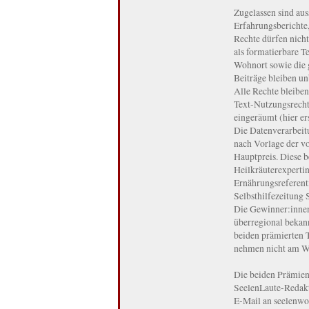
Zugelassen sind auss
Erfahrungsberichte
Rechte dürfen nicht
als formatierbare 
Wohnort sowie die
Beiträge bleiben un
Alle Rechte bleiben
Text-Nutzungsrecht 
eingeräumt (hier e
Die Datenverarbeit
nach Vorlage der vo
Hauptpreis. Diese 
Heilkräuterexpertin
Ernährungsreferenti
Selbsthilfezeitung 
Die Gewinner:innen
überregional bekann
beiden prämierten T
nehmen nicht am We
Die beiden Prämien
SeelenLaute-Redakt
E-Mail an seelenwo