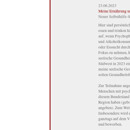
23.06.2023
Meine Ernährung un
Neuer Selbsthilfe-
Hier sind persönli
essen und trinken 
auf, wenn Psychop
und Alkoholkonsum 
oder Esssucht durch
Fokus zu nehmen, ha
seelische Gesundhe
Südwest in 2023 e
meine seelische Ge
sollen Gesundheits
Zur Teilnahme anges
Menschen mit psych
diesem Bundesland
Region haben (gebor
angeben). Zum Wett
Insbesondere wird e
ganztags auf dem V
und beworben.