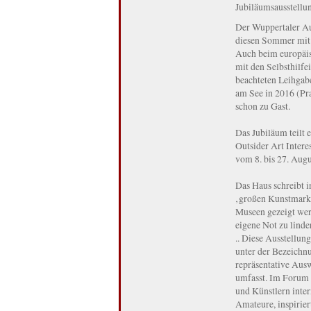
Jubiläumsausstellun
Der Wuppertaler Au
diesen Sommer mit 
Auch beim europäis
mit den Selbsthilfe
beachteten Leihgab
am See in 2016 (Pr
schon zu Gast.
Das Jubiläum teilt e
Outsider Art Intere
vom 8. bis 27. Aug
Das Haus schreibt i
‚großen Kunstmarkt
Museen gezeigt werd
eigene Not zu linde
.. Diese Ausstellun
unter der Bezeichnu
repräsentative Aus
umfasst. Im Forum 
und Künstlern inter
Amateure, inspirier