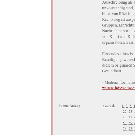
Ausschreibung als a
unvollständig sind,
bittet von Rückfra
Rechtsweg ist ausg
Gruppen, Einrichtun
Nachrichtenportal w
von Kunst und Kultu
organisatorisch assis
Einsendeschluss ist
Beteiligung, wünsc
diesem originären 
Gesundheit!
- Medieninformatio
weitere Informatione
|< zum Anfang
< zurück
1
2
3
22
23
40
41
58
59
76
77