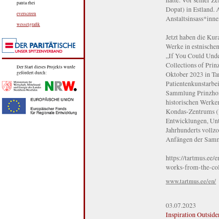
panta rhei
Dopat) in Estland.
everscreen
Anstaltsinsass*inne
wesselgrafik
Jetzt haben die Ku
Werke in estnischen
„If You Could Unde
Collections of Prin
Der Start dieses Projekts wurde
Oktober 2023 in Tar
gefördert durch:
Patientenkunstarbe
Sammlung Prinzhorn
historischen Werken
Kondas-Zentrums (Vi
Entwicklungen, Unt
Jahrhunderts vollzo
Anfängen der Samm
https://tartmus.ee/
works-from-the-col
www.tartmus.ee/en/
03.07.2023
Inspiration Outsid