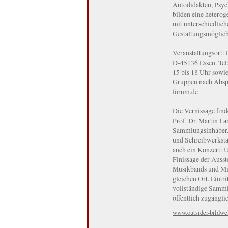
Autodidakten, Psyc
bilden eine heterog
mit unterschiedlic
Gestaltungsmöglich
Veranstaltungsort: 
D-45136 Essen. Tel
15 bis 18 Uhr sowi
Gruppen nach Absp
forum.de
Die Vernissage find
Prof. Dr. Martin L
Sammlungsinhaber. 
und Schreibwerksta
auch ein Konzert: 
Finissage der Ausst
Musikbands und Mit
gleichen Ort. Eintr
vollständige Sammlu
öffentlich zugängli
www.outsider-bildwe