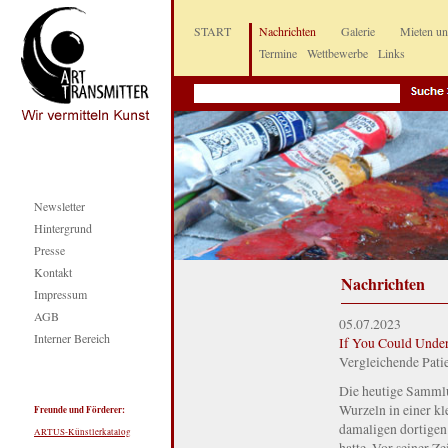
START
Nachrichten
Galerie
Mieten u
Termine
Wettbewerbe
Links
Newsletter
Hintergrund
Presse
Kontakt
Nachrichten
Impressum
AGB
05.07.2023
Interner Bereich
If You Could Under
Vergleichende Pati
Die heutige Sammlu
Wurzeln in einer kl
Freunde und Förderer:
damaligen dortigen
ARTUS-Künstlerkatalog
hatte. Vor seiner Ze