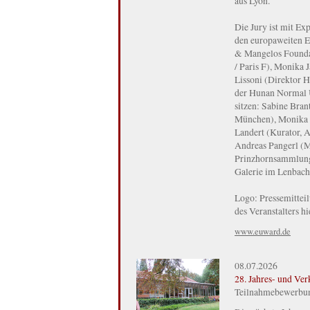
aus Lyon.
Die Jury ist mit Exp
den europaweiten Ei
& Mangelos Foundat
/ Paris F), Monika
Lissoni (Direktor H
der Hunan Normal U
sitzen: Sabine Bran
München), Monika J
Landert (Kurator, 
Andreas Pangerl (Ma
Prinzhornsammlung 
Galerie im Lenbac
Logo: Pressemittei
des Veranstalters hi
www.euward.de
08.07.2026
28. Jahres- und Ve
Teilnahmebewerbung