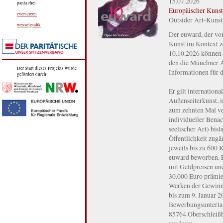
15.07.2026
panta rhei
Europäischer Kuns
everscreen
Outsider Art-Kunst
wesselgrafik
Der euward, der vo
Kunst im Kontext ze
10.10.2026 können 
den die Münchner Au
Der Start dieses Projekts wurde
Informationen für d
gefördert durch:
Er gilt internation
Außenseiterkunst, 
zum zehnten Mal ver
individueller Benac
seelischer Art) bis
Öffentlichkeit zug
jeweils bis zu 600
euward beworben. E
mit Geldpreisen un
30.000 Euro prämie
Werken der Gewinne
bis zum 9. Januar 2
Bewerbungsunterlag
85764 Oberschleißh