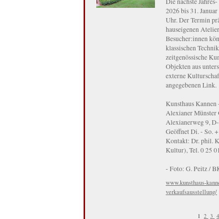
Die nächste Jahres-
2026 bis 31. Janua
Uhr. Der Termin pr
hauseigenen Atelie
Besucher:innen kön
klassischen Techni
zeitgenössische Ku
Objekten aus unters
externe Kulturschaf
angegebenen Link.
Kunsthaus Kannen –
Alexianer Münste
Alexianerweg 9, D
Geöffnet Di. - So. +
Kontakt: Dr. phil. 
Kultur), Tel. 0 25 
- Foto: G. Peitz / B
www.kunsthaus-kannen
verkaufsausstellung/
1
2
3