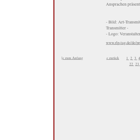
Ansprachen präsent
- Bild: Art-Transmi
Transmitter -
- Logo: Veranstalte
www.rlp-tag.de/de/p
|< zum Anfang
< zurück
1
2
3
22
23