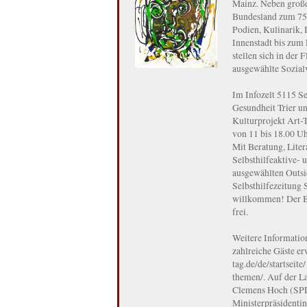
Mainz. Neben großen
Bundesland zum 75.
Podien, Kulinarik,
Innenstadt bis zu
stellen sich in der
ausgewählte Sozial
Im Infozelt 5115 S
Gesundheit Trier u
Kulturprojekt Art-
von 11 bis 18.00 U
Mit Beratung, Litera
Selbsthilfeaktive- 
ausgewählten Outsi
Selbsthilfezeitung 
willkommen! Der Be
frei.
Weitere Informatio
zahlreiche Gäste er
tag.de/de/startseit
themen/. Auf der La
Clemens Hoch (SPD)
Ministerpräsidenti