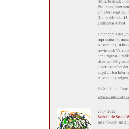
(Mitarbeitende in de
Eröffnung ihrer neu
ein. Dort zeigt sie
(Luitpoldstraße 45
grafischen Arbeit.
Unter dem Titel „me
supranaturale, meta
Ausstellung ist bis
sowie nach Vereinba
der Original-Grafi
silke-wolff@gmx.net
Galerieseite bei de
angeführten Interne
Ausstellung zeigen.
© Grafik und Foto: 
www.outsidein.org.uk
25.04.2022
Selbsthilfe Seelen
Im Info-Zelt am 21.