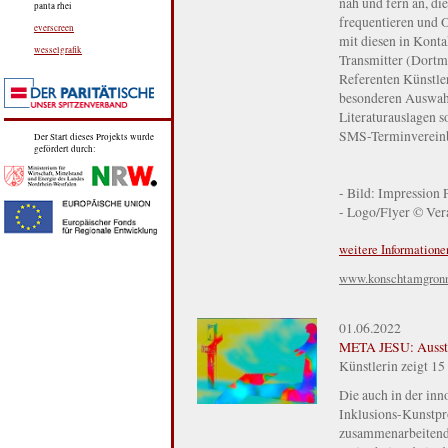
nah und fern an, di
panta rhei
frequentieren und 
everscreen
mit diesen in Konta
wesselgrafik
Transmitter (Dortmu
Referenten Künstler
besonderen Auswahl
Literaturauslagen 
SMS-Terminvereinb
Der Start dieses Projekts wurde
gefördert durch:
- Bild: Impression 
- Logo/Flyer © Vera
weitere Informatione
www.konschtamgron
01.06.2022
META JESU: Ausste
Künstlerin zeigt 15
Die auch in der inn
Inklusions-Kunstpro
zusammenarbeitende