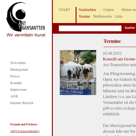
START
Nachrichten
Galerie
Mieten u
Termine
Wettbewerbe
Links
Termine
02.06.2022
Konscht am Gronn-
Newsletter
Art-Transmitter mi
Hintergrund
Am Pfingstsonntag, 
Presse
Open Air-Galerie K
Kontakt
pittoresken alten S
Impressum
Münster und im Bis
AGB
Ländern (v.a. aus L
Veranstalter ist di
Interner Bereich
gibt es eine rocki
erhältlich.
Freunde und Förderer:
Der überregional be
diesem Jahr nur bis
ARTUS-Künstlerkatalog