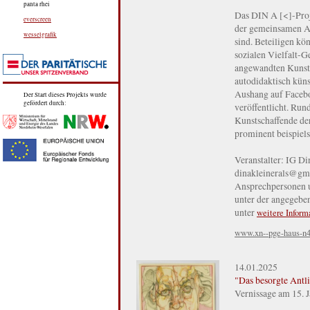
panta rhei
Das DIN A [<]-Proj
everscreen
der gemeinsamen Aus
wesselgrafik
sind. Beteiligen kön
sozialen Vielfalt-G
angewandten Kunst,
autodidaktisch künst
Aushang auf Facebo
Der Start dieses Projekts wurde
gefördert durch:
veröffentlicht. Run
Kunstschaffende der
prominent beispiels
Veranstalter: IG Di
dinakleinerals@gma
Ansprechpersonen u
unter der angegebe
unter
weitere Inform
www.xn--pge-haus-n4
14.01.2025
"Das besorgte Antl
Vernissage am 15.