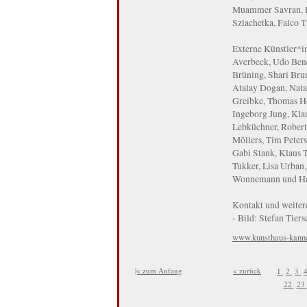
Muammer Savran, Pe
Szlachetka, Falco T
Externe Künstler*
Averbeck, Udo Benek
Brüning, Shari Br
Atalay Dogan, Nata
Greibke, Thomas He
Ingeborg Jung, Kla
Lebküchner, Robert
Möllers, Tim Peters
Gabi Stank, Klaus T
Tukker, Lisa Urban,
Wonnemann und Ha
Kontakt und weiter
- Bild: Stefan Tier
www.kunsthaus-kanne
|< zum Anfang
< zurück
1
2
3
22
23