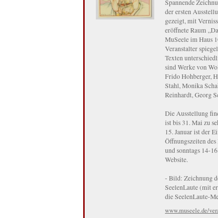
Spannende Zeichnun
der ersten Ausstel
gezeigt, mit Verni
eröffnete Raum „Da
MuSeele im Haus 10 
Veranstalter spiege
Texten unterschied
sind Werke von Wo
Frido Hohberger, H
Stahl, Monika Scha
Reinhardt, Georg S
Die Ausstellung fin
ist bis 31. Mai zu 
15. Januar ist der E
Öffnungszeiten des
und sonntags 14-16
Website.
- Bild: Zeichnung d
SeelenLaute (mit e
die SeelenLaute-Med
www.museele.de/vera