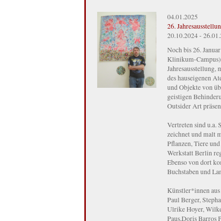
04.01.2025
26. Jahresausstell
20.10.2024 - 26.01
Noch bis 26. Janua
Klinikum-Campus) s
Jahresausstellung, 
des hauseigenen At
und Objekte von üb
geistigen Behinderu
Outsider Art präse
Vertreten sind u.a.
zeichnet und malt m
Pflanzen, Tiere un
Werkstatt Berlin r
Ebenso von dort ko
Buchstaben und Lan
Künstler*innen aus
Paul Berger, Steph
Ulrike Hoyer, Wilk
Paus,Doris Barros 