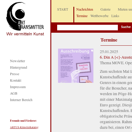
START
Nachrichten
Galerie
Mieten u
Termine
Wettbewerbe
Links
Termine
25.01.2025
6. Din A [<]-Ausst
Newsletter
Thema MOVE. Open C
Hintergrund
Zum sechsten Mal lä
Presse
Kunstschaffende au
Kontakt
Genres in einem ge
Impressum
für die Besucher, n
AGB
werden im Pöge-Haus
mit einer Maximal
Interner Bereich
Euro gezeigt. Diesj
Kunstschaffenden. E
obligatorische Präs
Freunde und Förderer:
organisieren. Rahm
dazu bei, einen Ort
ARTUS-Künstlerkatalog