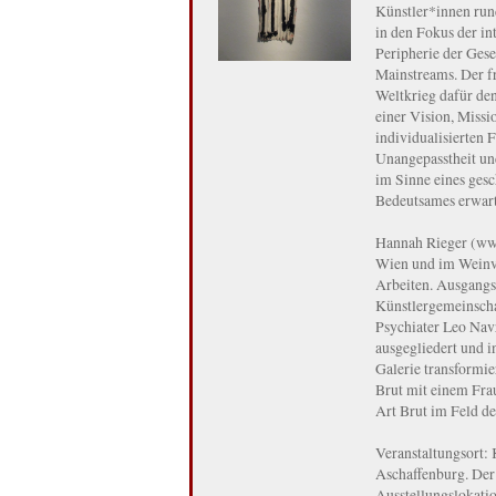
Künstler*innen run
in den Fokus der i
Peripherie der Gese
Mainstreams. Der f
Weltkrieg dafür den
einer Vision, Miss
individualisierten 
Unangepasstheit und
im Sinne eines gesc
Bedeutsames erwart
Hannah Rieger (www
Wien und im Weinvi
Arbeiten. Ausgangsp
Künstlergemeinsch
Psychiater Leo Navra
ausgegliedert und 
Galerie transformie
Brut mit einem Frau
Art Brut im Feld d
Veranstaltungsort: 
Aschaffenburg. Der
Ausstellungslokati