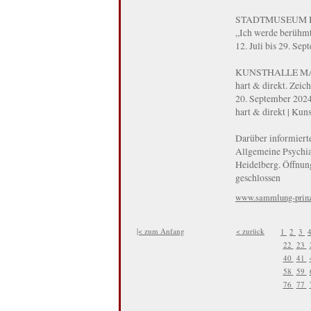
STADTMUSEUM 
„Ich werde berühmt
12. Juli bis 29. Se
KUNSTHALLE M
hart & direkt. Zeic
20. September 2024
hart & direkt | Ku
Darüber informiert
Allgemeine Psychia
Heidelberg. Öffnun
geschlossen
www.sammlung-prinz
|< zum Anfang
< zurück
1
2
3
22
23
40
41
58
59
76
77