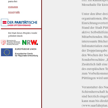
panta rhei
Messehalle für klein
everscreen
wesselgrafik
Unter den über drei
organisationen, übe
Einrichtungsvertret
Stand der Stadt Püt
aktive Selbsthilfei
Der Start dieses Projekts wurde
Mitarbeitenden. Hie
gefördert durch:
interessante Bücher
Infomaterialien z
der Doppelausgabe 6
den Wochen der Seel
Sonderbroschüre „B
Zusätzlich lädt ein
des europäischen T
zum Vorbeikommen e
Püttlingen wird un
Veranstalter des Na
Schirmherrschaft ha
sind herzlich eing
kann man bis direkt
(www.saarfahrplan.