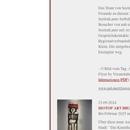
Das Team von Seele
Freunde zu diesem 
SeelenLaute-Selbsth
Besucher von nah u
SeelenLaute mit Art
Gesprächskontakte 
Regionalverbandsdir
Klein. Die mitgebra
Exemplar weg.
- © Bild vom Tag: 
Flyer by Veranstalt
Informationen (PDF)
www.spd-puettlingen
23.09.2024
BIOTOP ART BRUT 
Bis Februar 2025 in
Über diese neue Aus
Stadt: "Die Kunstha