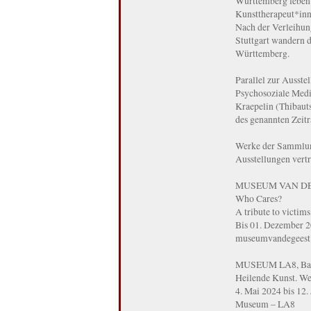
Württemberg leben.
Kunsttherapeut*inn
Nach der Verleihung
Stuttgart wandern 
Württemberg.
Parallel zur Ausste
Psychosoziale Mediz
Kraepelin (Thibaut
des genannten Zeit
Werke der Sammlung
Ausstellungen vertr
MUSEUM VAN DE 
Who Cares?
A tribute to victim
Bis 01. Dezember 
museumvandegeest
MUSEUM LA8, Ba
Heilende Kunst. We
4. Mai 2024 bis 12.
Museum – LA8