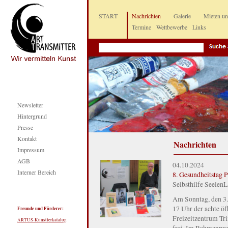
START
Nachrichten
Galerie
Mieten u
Termine
Wettbewerbe
Links
Newsletter
Hintergrund
Presse
Kontakt
Nachrichten
Impressum
AGB
04.10.2024
Interner Bereich
8. Gesundheitstag P
Selbsthilfe SeelenL
Am Sonntag, den 3.
17 Uhr der achte öf
Freunde und Förderer:
Freizeitzentrum Trim
ARTUS-Künstlerkatalog
frei. Im Rahmenpro