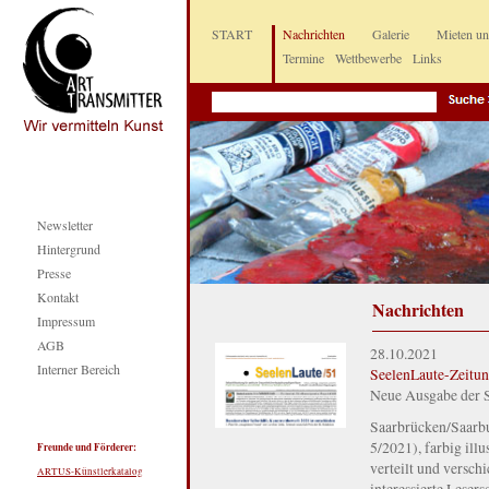
START
Nachrichten
Galerie
Mieten u
Termine
Wettbewerbe
Links
Newsletter
Hintergrund
Presse
Kontakt
Nachrichten
Impressum
AGB
28.10.2021
Interner Bereich
SeelenLaute-Zeitun
Neue Ausgabe der Se
Saarbrücken/Saar
5/2021), farbig ill
Freunde und Förderer:
verteilt und verschi
ARTUS-Künstlerkatalog
interessierte Leser