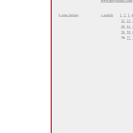
www.polysemie.com
|< zum Anfang
< zurück
1
2
3
22
23
40
41
58
59
76
77