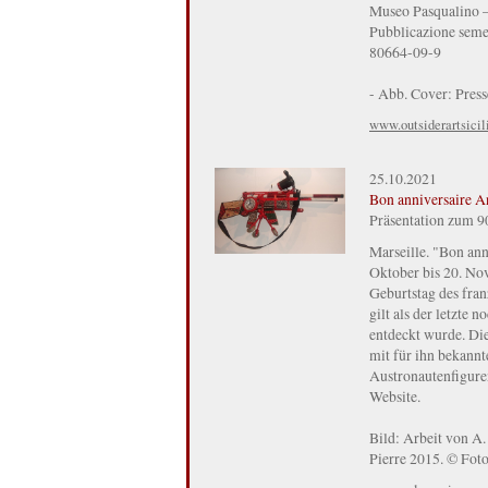
Museo Pasqualino – 
Pubblicazione seme
80664-09-9
- Abb. Cover: Pres
www.outsiderartsici
25.10.2021
Bon anniversaire A
Präsentation zum 90
Marseille. "Bon ann
Oktober bis 20. Nov
Geburtstag des fran
gilt als der letzte
entdeckt wurde. Die
mit für ihn bekannt
Austronautenfigure
Website.
Bild: Arbeit von A.
Pierre 2015. © Foto