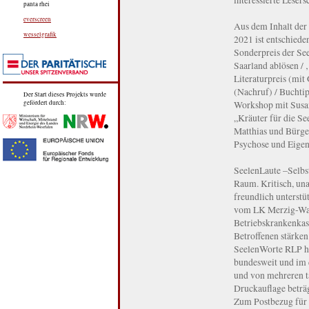
panta rhei
everscreen
Aus dem Inhalt de
wesselgrafik
2021 ist entschiede
Sonderpreis der Se
Saarland ablösen /
Literaturpreis (mit
(Nachruf) / Buchtip
Der Start dieses Projekts wurde
Workshop mit Susan
gefördert durch:
„Kräuter für die Se
Matthias und Bürge
Psychose und Eigens
SeelenLaute –Selbst
Raum. Kritisch, unab
freundlich unterst
vom LK Merzig-Wad
Betriebskrankenkas
Betroffenen stärken
SeelenWorte RLP he
bundesweit und im 
und von mehreren t
Druckauflage beträ
Zum Postbezug für E