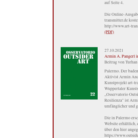
auf Seite 4.
Die Online-Ausgabe 
transmitter.de kost
http://www.art-tra
(PDF)
27.10.2021
Armin A. Pangerl in
Beitrag von Turhan 
Palermo. Der baden
Aktivist Armin And
Kunstprojekt art-tra
Wuppertaler Kunstsa
„Osservatorio Outsid
Resilienza" ist Arm
umfänglicher und gu
Die in Palermo ersc
Website erhältlich
über den hier angeg
https://www.outsider