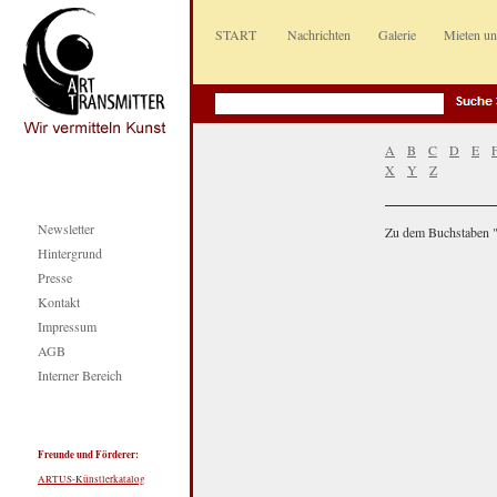
START
Nachrichten
Galerie
Mieten u
A
B
C
D
E
X
Y
Z
Newsletter
Zu dem Buchstaben "q
Hintergrund
Presse
Kontakt
Impressum
AGB
Interner Bereich
Freunde und Förderer:
ARTUS-Künstlerkatalog