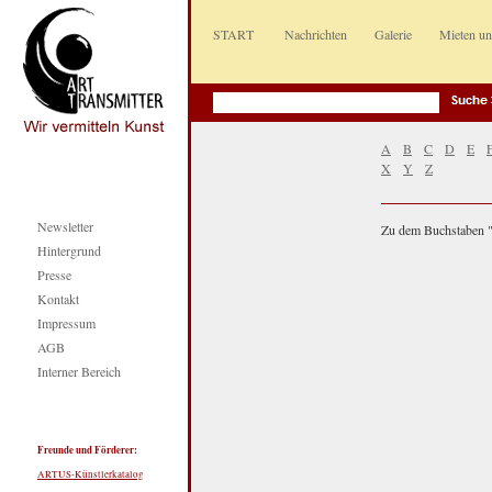
START
Nachrichten
Galerie
Mieten u
A
B
C
D
E
X
Y
Z
Newsletter
Zu dem Buchstaben "f
Hintergrund
Presse
Kontakt
Impressum
AGB
Interner Bereich
Freunde und Förderer:
ARTUS-Künstlerkatalog