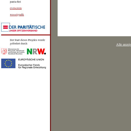
panta rhei
everscreen
wesselgrafik
Der Start dieses Projekts wurde
gefördert durch:
Alle anzei