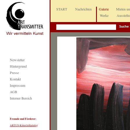
START
Nachrichten
Galerie
Mieten u
Werke
Ausstell
Newsletter
Hintergrund
Presse
Kontakt
Impressum
AGB
Interner Bereich
Freunde und Förderer:
ARTUS-Künstlerkatalog