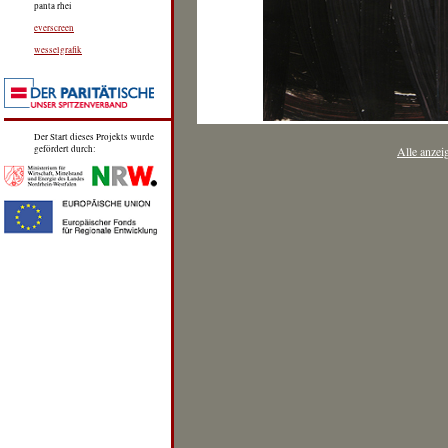
panta rhei
everscreen
wesselgrafik
Der Start dieses Projekts wurde
gefördert durch:
Alle anzei