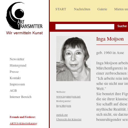
START
Nachrichten
Galerie
Mieten u
Inga Moijson
geb. 1960 in Asse
Newsletter
Inga Moijson arbeit
Hintergrund
Märchenfiguren) in e
Presse
einer zerbrochenen 
Kontakt
"Ich arbeite rein int
sehe sie nicht nur i
Impressum
Welt."
AGB
Website:
Sie benutzt ihre Fi
Interner Bereich
www.ingamoijson.net
die sie ihrer klass
Bildergalerie:
Sie schafft auf dies
Inga Moijson
mythische Realität. 
sich nicht, sie darz
zurück zur
Freunde und Förderer:
beunruhigender sexu
Übersicht der Künstler
ARTUS-Künstlerkatalog