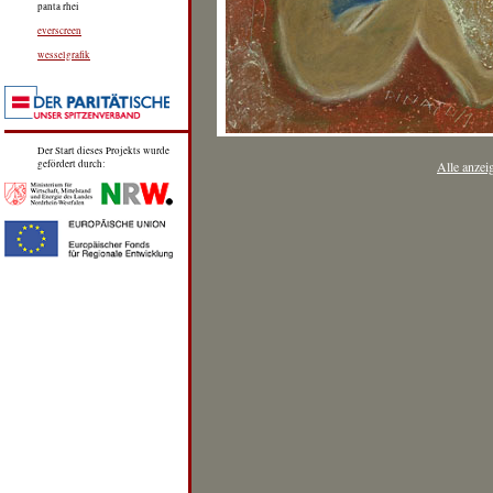
panta rhei
everscreen
wesselgrafik
Der Start dieses Projekts wurde
gefördert durch:
Alle anzei