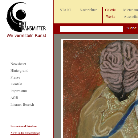
START
Nachrichten
Galerie
Mieten u
Werke
Ausstell
Newsletter
Hintergrund
Presse
Kontakt
Impressum
AGB
Interner Bereich
Freunde und Förderer:
ARTUS-Künstlerkatalog