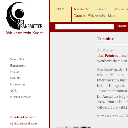
START
Nachrichten
Galerie
Mieten u
Termine
Wettbewerbe
Links
Termine
21.05.2024
„Les Peintres dans 
Newsletter
Wettbewerbsmalen 
Hintergrund
Am Samstag, den 1.
Presse
wieder „Maler in der
Kontakt
Interessierte Künst
Impressum
In fünf Kategorien 
AGB
Teilnahmeformular 
Im Anschluss folgt 
Interner Bereich
2024. Eintritt frei
ville@creutzwald.f
www.creutzwald.fr/fr
Freunde und Förderer:
ARTUS-Künstlerkatalog