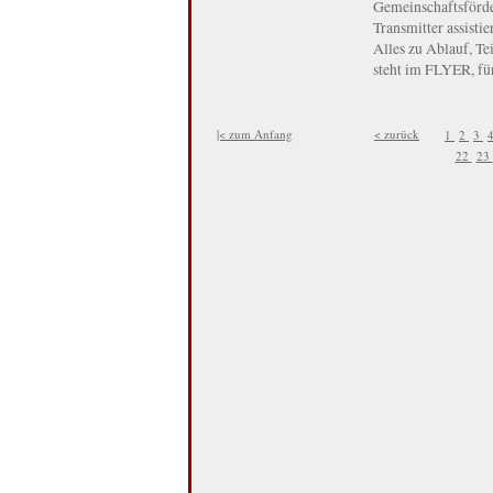
Gemeinschaftsförde
Transmitter assisti
Alles zu Ablauf, T
steht im FLYER, fü
|< zum Anfang
< zurück
1
2
3
22
23