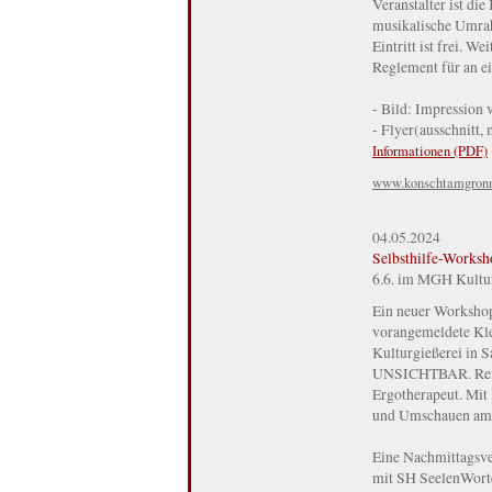
Veranstalter ist di
musikalische Umrah
Eintritt ist frei. W
Reglement für an ei
- Bild: Impression
- Flyer(ausschnitt,
Informationen (PDF)
www.konschtamgron
04.05.2024
Selbsthilfe-Work
6.6. im MGH Kultu
Ein neuer Workshop 
vorangemeldete Kl
Kulturgießerei in 
UNSICHTBAR. Refere
Ergotherapeut. Mit 
und Umschauen am B
Eine Nachmittagsve
mit SH SeelenWorte