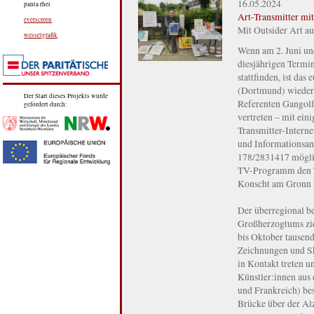
16.05.2024
panta rhei
Art-Transmitter mi
everscreen
Mit Outsider Art a
wesselgrafik
Wenn am 2. Juni un
diesjährigen Termi
stattfinden, ist da
(Dortmund) wieder 
Der Start dieses Projekts wurde
Referenten Gangolf 
gefördert durch:
vertreten – mit ein
Transmitter-Interne
und Informationsan
178/2831417 möglic
TV-Programm den T
Konscht am Gronn z
Der überregional b
Großherzogtums zie
bis Oktober tausend
Zeichnungen und Sk
in Kontakt treten u
Künstler:innen aus
und Frankreich) bes
Brücke über der Alz