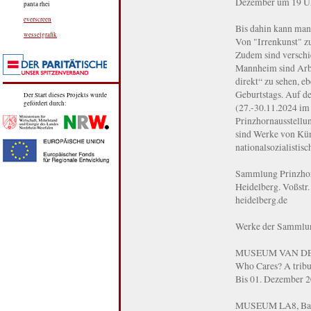
Dezember um 19 Uhr
panta rhei
everscreen
Bis dahin kann man
wesselgrafik
Von "Irrenkunst" zu
Zudem sind verschi
Mannheim sind Arbe
direkt“ zu sehen, e
Geburtstags. Auf d
Der Start dieses Projekts wurde
gefördert durch:
(27.-30.11.2024 im 
Prinzhornausstellu
sind Werke von Kün
nationalsozialisti
Sammlung Prinzhorn
Heidelberg. Voßstr
heidelberg.de
Werke der Sammlung
MUSEUM VAN DE 
Who Cares? A tribu
Bis 01. Dezember 
MUSEUM LA8, Ba