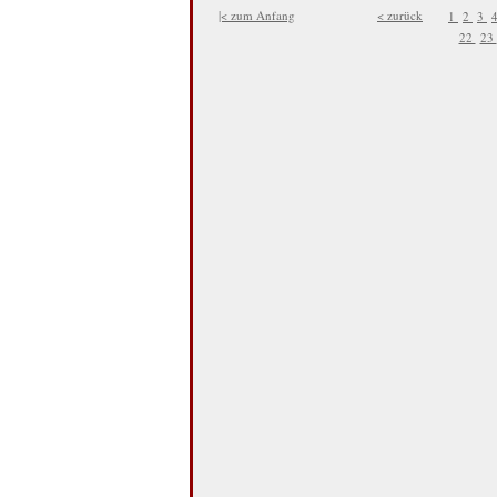
|< zum Anfang
< zurück
1
2
3
22
23