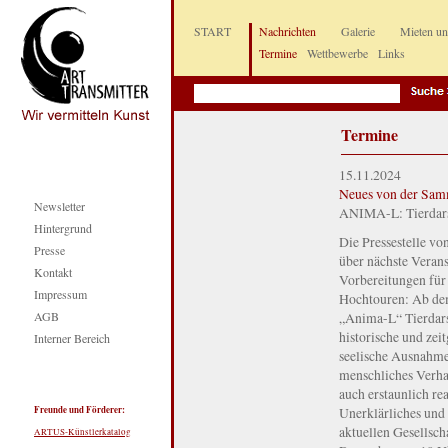
START
Nachrichten
Galerie
Mieten u
Termine
Wettbewerbe
Links
Termine
15.11.2024
Neues von der Sam
Newsletter
ANIMA-L: Tierdarst
Hintergrund
Die Pressestelle v
Presse
über nächste Verans
Kontakt
Vorbereitungen für 
Impressum
Hochtouren: Ab dem
AGB
„Anima-L“ Tierdars
historische und zei
Interner Bereich
seelische Ausnahme
menschliches Verhal
auch erstaunlich re
Freunde und Förderer:
Unerklärliches und
aktuellen Gesellsch
ARTUS-Künstlerkatalog