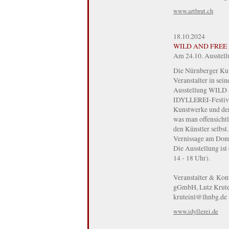
www.artbrut.ch
18.10.2024
WILD AND FREE i
Am 24.10. Ausstellu
Die Nürnberger Kult
Veranstalter in sei
Ausstellung WILD A
IDYLLEREI-Festival
Kunstwerke und der
was man offensichtl
den Künstler selbst.
Vernissage am Donn
Die Ausstellung ist
14 - 18 Uhr).
Veranstalter & Ko
gGmbH, Lutz Krutein
kruteinl@lhnbg.de
www.idyllerei.de