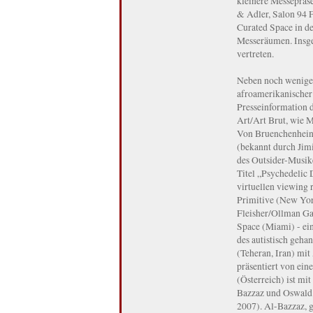
kleinere Messepräs
& Adler, Salon 94 
Curated Space in de
Messeräumen. Insge
vertreten.
Neben noch weniger
afroamerikanischer
Presseinformation 
Art/Art Brut, wie 
Von Bruenchenhein, 
(bekannt durch Jimi
des Outsider-Musik
Titel „Psychedelic 
virtuellen viewing
Primitive (New Yor
Fleisher/Ollman Ga
Space (Miami) - ein
des autistisch geha
(Teheran, Iran) mit
präsentiert von ein
(Österreich) ist mi
Bazzaz und Oswald 
2007). Al-Bazzaz, g