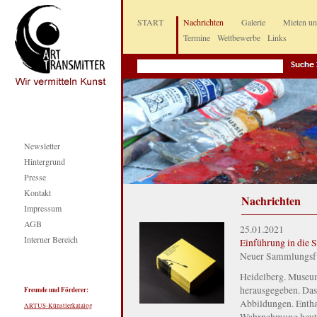
START
Nachrichten
Galerie
Mieten u
Termine
Wettbewerbe
Links
Newsletter
Hintergrund
Presse
Kontakt
Nachrichten
Impressum
AGB
25.01.2021
Interner Bereich
Einführung in die
Neuer Sammlungsfü
Heidelberg. Museu
herausgegeben. Das
Freunde und Förderer:
Abbildungen. Entha
ARTUS-Künstlerkatalog
Wahrnehmung heute