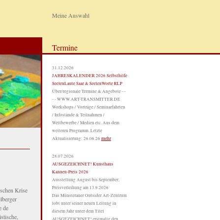
Meine Auswahl
Termine
31.12.2026
JAHRESKALENDER 2026 Selbsthilfe
SeelenLaute Saar & SeelenWorte RLP
Über/regionale Termine & Angebote - -
- - WWW.ART-TRANSMITTER.DE
Workshops / Vorträge / Seminarfahrten
/ Infostände & Teilnahmen /
Wettbewerbe / Medien etc. Aus dem
weiteren Programm. Letzte
mehr
Aktualisierung: 26.06.26
28.07.2026
AUSGEZEICHNET! Kunsthaus
Kannen-Preis 2026
Ausstellung August bis September,
Preisverleihung am 13.9.2026
ischen Krise
Das Münsteraner Outsider Art-Zentrum
lberger
lobt unter seiner neuen Leitung in
e de
diesem Jahr unter dem Titel
stische,
AUSGEZEICHNET! erstmalig den