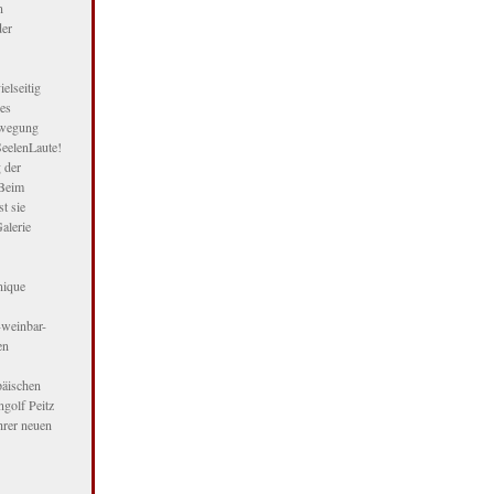
n
der
elseitig
res
bewegung
SeelenLaute!
 der
 Beim
t sie
alerie
nique
-weinbar-
en
päischen
golf Peitz
hrer neuen