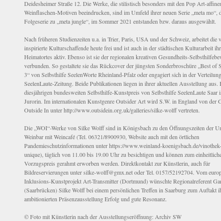
Deidesheimer Straße 12. Die Werke, die stilistisch besonders mit den Pop Art-affine
Weinflaschen-Motiven beeindrucken, sind im Umfeld ihrer neuen Serie „meta mo“, 
Folgeserie zu „meta jungle“, im Sommer 2021 entstanden bzw. daraus ausgewählt.
Nach früheren Studienzeiten u.a. in Trier, Paris, USA und der Schweiz, arbeitet die vi
inspirierte Kulturschaffende heute frei und ist auch in der städtischen Kulturarbeit ih
Heimatortes aktiv. Ebenso ist sie der regionalen kreativen Gesundheits-Selbsthilfe
verbunden. So gestaltete sie das Rückcover der jüngsten Sonderbroschüre „Best of 
3“ von Selbsthilfe SeelenWorte Rheinland-Pfalz oder engagiert sich in der Verteilung
SeelenLaute-Zeitung. Beide Publikationen liegen in ihrer aktuellen Ausstellung aus.
diesjährigen bundesweiten Selbsthilfe-Kunstpreis von Selbsthilfe SeelenLaute Saar is
Jurorin. Im internationalen Kunstgenre Outsider Art wird S.W. in England von der G
Outside In unter http://www.outsidein.org.uk/galleries/silke-wolff vertreten.
Die „WOI“-Werke von Silke Wolff sind in Königsbach zu den Öffnungszeiten der U
Weinbar mit Weincafé (Tel. 06321/8900930, Website auch mit den örtlichen
Pandemieschutzinformationen unter https://www.weinland-koenigsbach.de/vinothek
unique), täglich von 11.00 bis 19.00 Uhr zu besichtigen und können zum einheitlich
Vorzugspreis gerahmt erworben werden. Direktkontakt zur Künstlerin, auch für
Bildreservierungen unter silke-wolff@gmx.net oder Tel. 0157/52192704. Vom euro
Inklusions-Kunstprojekt Art-Transmitter (Dortmund) wünschte Regionalreferent Gan
(Saarbrücken) Silke Wolff bei einem persönlichen Treffen in Saarburg zum Auftakt i
ambitionierten Präsenzausstellung Erfolg und gute Resonanz.
© Foto mit Künstlerin nach der Ausstellungseröffnung: Archiv SW