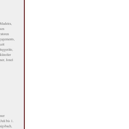
 Madeira,
oxen
ratoren
ngagements,
keit
luggeräte,
künstler
ner, Ionel
ener
uli bis 1.
igsbach,