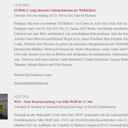
15.07.2021
EUREKA! zeigt alternative Interpretationen der Wirklichkeit
Outsider Art-Ausstellung ab 23. Juli in São João da Madeira
Portugal. Die neue Ausstellung "EUREKA!" im Centro de Arte Oliva (São João da
Portugal) zeigt vom 23. Juli 2021 bis 23. Januar 2022 Werke von fünfzig unorthod
Urhebern aus aller Welt, mehrheitlich von Autodidakten-KünstlerInnen. Idee der Ku
António Saint Silvestre und Richard Treger ist es, einen Überblick über Projekte, E
Codes, Formeln und Theorien zu geben, die alternative Interpretationen der Wirklich
künstlerisch abbilden. Motivisch können das bizarre Maschinen, wüste Autos und F
Ufos oder skurille Gewehre in Bildern und Skulpturen der präsentierten Außenseiter
sein. Vertreten sind unter anderen André Robillard, Charles Dellschau, George Wide
Talpazan, Johann Hauser und Tom Duncan.
Weitere Informationen unter
www.centrodearteoliva.pt
12.07.2021
WOI – Neue Kunstausstellung von Silke Wolff ab 15. Juli
Vinothek & Weinbar in Neustadt-Königsbach zeigt 30 frische Grafikdrucke
Neustadt an der Weinstraße. Unter dem Titel „WOI“ präsentiert sich die Ludwigshaf
Grafikkünstlerin Silke Wolff (geb. 1965) mit 30 farbfrischen Kunstdrucken vom 15. J
Oktober 2021 im Ambiente der Vinothek & Weinbar Unique in 67435 Neustadt-Kön