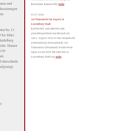
innen und
mehr
Kunsthaus Kannen-Prei
ndersetzungen
hte
03.07.2026
Art-Transmitter im August in
Luxemburg-Stadt
KONSCHT AM GRONN lädt
ai bis 13.
grenzübergreifend zum Besuch ein
0 bis März
Am 2. August 2026 ist das europäische
Heidelberg
gemeinnützige Kunstprojekt Art-
drôle. Humor
Transmitter (Dortmund) wieder beim
 150
Open Air KUNST IM GRUND in
als
mehr
Luxemburg-Stadt reg
Unterschiede
ufgezeigt.
n)