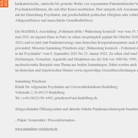
karikaturistische, satirische bis groteske Werke von sogenannten Patientenkünstler*
Psychiatrieerfahrenen, die sich über Kunst ausdrücken. Hier spiegeln sich Auseina
mit der Einrichtung Psychiatrie, mit gesellschaftlich-politischer Obrigkeit oder schlic
Alltagserlebnisse und menschliche Grundbedürfnisse.
Die MAHHSA-Ausstellung „Follement drôle / Wahnsinnig komisch“ war vom 19. M
Juni 2021 im eigenen Haus in Paris zu sehen (ursprünglich geplant für Oktober 202
2021) und ist jetzt (mit Pandemieverzug) zum deutschen Kooperationspartner nach 
gewandert: Museum Sammlung Prinzhorn zeigt „Wahnsinnig komisch – Follement 
in der Psychiatrie“ vom 9. September 2021 bis 23. Januar 2022. Zu sehen sind rund
Zeichnungen, Gouachen, Aquarelle und Skulpturen aus der Zeit von 1880 bis 1990, 
ausdrucksstarke Beispiele zum Thema aus beiden Sammlungen. Dabei werden auch 
im deutschen und französischen Humor sowie eigenwillige Grenzüberschreitungen a
Sammlung Prinzhorn
Klinik für Allgemeine Psychiatrie am Universitätsklinikum Heidelberg
Voßstraße 2, D-69115 Heidelberg
Tel. (+49) 06221/56 4492, prinzhorn@uni-heidelberg.de
(Eingeschränkte Öffnungszeiten und aktuelle örtliche Pandemieschutzregeln beachte
- Plakat: Veranstalter / Presseinformation -
www.sammlung-prinzhorn.de