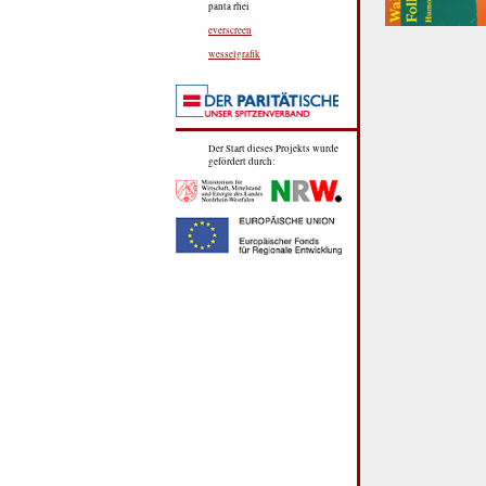
panta rhei
everscreen
wesselgrafik
Der Start dieses Projekts wurde
gefördert durch: