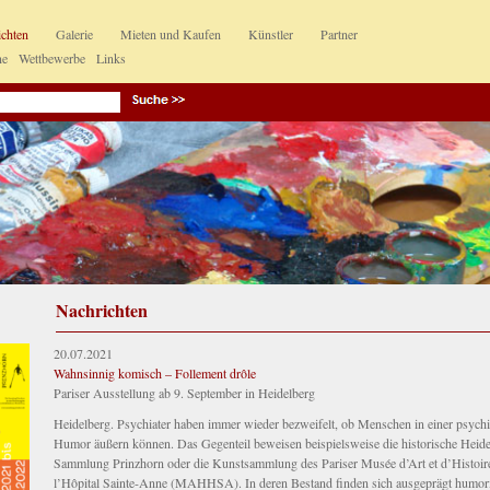
ichten
Galerie
Mieten und Kaufen
Künstler
Partner
ne
Wettbewerbe
Links
Nachrichten
20.07.2021
Wahnsinnig komisch – Follement drôle
Pariser Ausstellung ab 9. September in Heidelberg
Heidelberg. Psychiater haben immer wieder bezweifelt, ob Menschen in einer psych
Humor äußern können. Das Gegenteil beweisen beispielsweise die historische Heide
Sammlung Prinzhorn oder die Kunstsammlung des Pariser Musée d’Art et d’Histoir
l’Hôpital Sainte-Anne (MAHHSA). In deren Bestand finden sich ausgeprägt humori