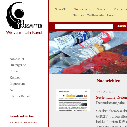
START
Nachrichten
Galerie
Mieten u
Termine
Wettbewerbe
Links
Newsletter
Hintergrund
Presse
Kontakt
Nachrichten
Impressum
AGB
12.12.2021
Interner Bereich
SeelenLaute-Zeitun
Dezemberausgabe de
Saarbrücken/Saar
6/2021), farbig ill
Freunde und Förderer:
beiden letzten KW d
ARTUS-Künstlerkatalog
Ausgabe ist ab 12.1