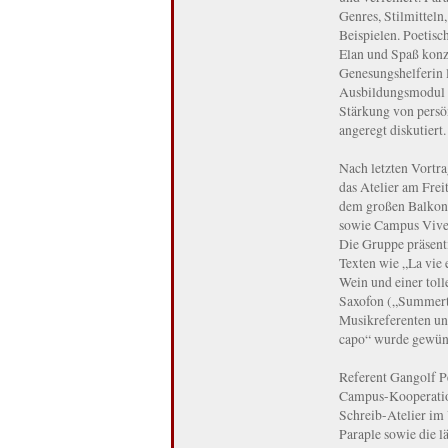
Genres, Stilmittel
Beispielen. Poetisc
Elan und Spaß konz
Genesungshelferin l
Ausbildungsmodul nu
Stärkung von persö
angeregt diskutiert.
Nach letzten Vortr
das Atelier am Frei
dem großen Balkon 
sowie Campus Viven
Die Gruppe präsenti
Texten wie „La vie 
Wein und einer toll
Saxofon („Summerti
Musikreferenten un
capo“ wurde gewüns
Referent Gangolf Pe
Campus-Kooperation
Schreib-Atelier im 
Paraple sowie die l