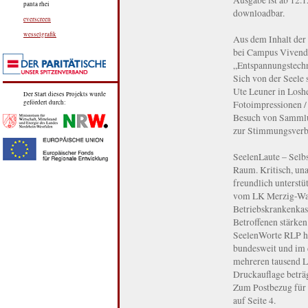
panta rhei
downloadbar.
everscreen
wesselgrafik
Aus dem Inhalt der
bei Campus Vivendi
„Entspannungstechn
Sich von der Seele
Ute Leuner in Losh
Der Start dieses Projekts wurde
Fotoimpressionen /
gefördert durch:
Besuch von Sammlu
zur Stimmungsverbe
SeelenLaute – Selbs
Raum. Kritisch, unab
freundlich unterst
vom LK Merzig-Wad
Betriebskrankenkas
Betroffenen stärken
SeelenWorte RLP he
bundesweit und im 
mehreren tausend L
Druckauflage beträ
Zum Postbezug für E
auf Seite 4.