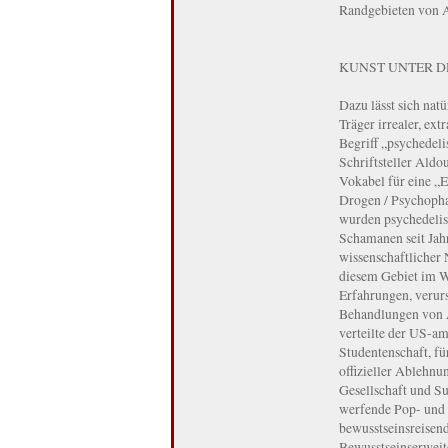
Randgebieten von Ar
KUNST UNTER D
Dazu lässt sich nat
Träger irrealer, ex
Begriff „psychedel
Schriftsteller Ald
Vokabel für eine „
Drogen / Psychopha
wurden psychedelis
Schamanen seit Jahr
wissenschaftlicher
diesem Gebiet im W
Erfahrungen, verur
Behandlungen von A
verteilte der US-a
Studentenschaft, fü
offizieller Ablehnu
Gesellschaft und S
werfende Pop- und 
bewusstseinsreisen
Bewusstseinserweite