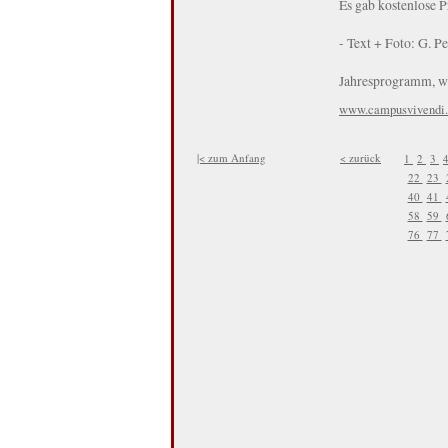
Es gab kostenlose P
- Text + Foto: G. Pe
Jahresprogramm, we
www.campusvivendi.
|< zum Anfang
< zurück
1
2
3
22
23
40
41
58
59
76
77