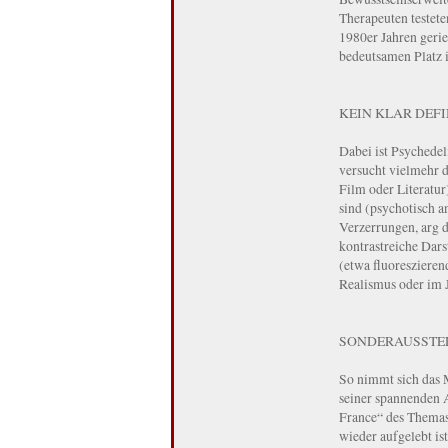
Therapeuten testet
1980er Jahren gerie
bedeutsamen Platz 
KEIN KLAR DEF
Dabei ist Psychedel
versucht vielmehr 
Film oder Literatur
sind (psychotisch a
Verzerrungen, arg d
kontrastreiche Dars
(etwa fluoreszieren
Realismus oder im J
SONDERAUSSTEL
So nimmt sich das M
seiner spannenden A
France“ des Themas 
wieder aufgelebt is