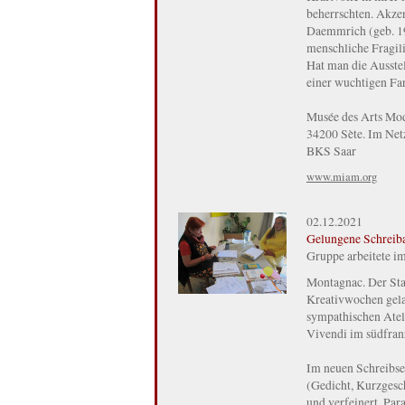
beherrschten. Akze
Daemmrich (geb. 19
menschliche Fragil
Hat man die Ausste
einer wuchtigen Far
Musée des Arts Mod
34200 Sète. Im Net
BKS Saar
www.miam.org
02.12.2021
Gelungene Schreib
Gruppe arbeitete i
Montagnac. Der Star
Kreativwochen gela
sympathischen Ate
Vivendi im südfran
Im neuen Schreibse
(Gedicht, Kurzgesch
und verfeinert. Par