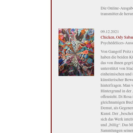
Die Online-Ausgabe 
transmitter.de her
09.12.2021
Chicken, Ody Saban
Psychédélices-Auss
Von Gangolf Peitz 
haben die beiden K
das von ihnen gegr
unterstützt von Sta
einheimischen und 
künstlerischer Bew
hinterfragen. Man v
Hintergrund in der
offensteht. Di Rosa
gleichnamigen Buch
Demut, als Gegenent
Kunst. Der „beschei
sich das Werk intel
und „billig“. Das 
Sammlungen seiner 