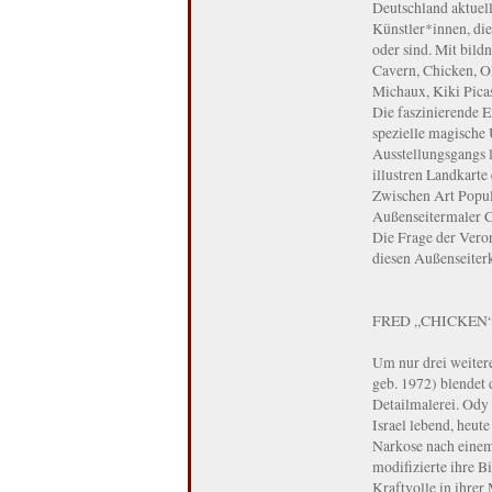
Deutschland aktuell
Künstler*innen, die
oder sind. Mit bil
Cavern, Chicken, O
Michaux, Kiki Picas
Die faszinierende Ex
spezielle magische 
Ausstellungsgangs l
illustren Landkarte
Zwischen Art Popul
Außenseitermaler Ci
Die Frage der Veror
diesen Außenseiter
FRED „CHICKEN
Um nur drei weitere
geb. 1972) blendet 
Detailmalerei. Ody S
Israel lebend, heut
Narkose nach einem
modifizierte ihre B
Kraftvolle in ihrer 