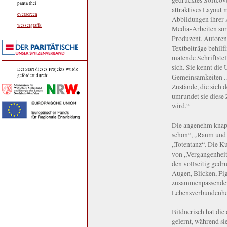
panta rhei
attraktives Layout 
everscreen
Abbildungen ihrer 
wesselgrafik
Media-Arbeiten so
Produzent. Autoren
Textbeiträge behilf
malende Schriftstel
sich. Sie kennt die
Der Start dieses Projekts wurde
Gemeinsamkeiten .. 
gefördert durch:
Zustände, die sich 
umrundet sie diese 
wird.“
Die angenehm knapp
schon“, „Raum und 
„Totentanz“. Die K
von „Vergangenhei
den vollseitig gedr
Augen, Blicken, Fig
zusammenpassender 
Lebensverbundenhei
Bildnerisch hat die
gelernt, während sie