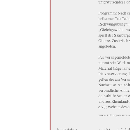
unterstützender För
Programm: Nach ei
heilsamer Tao-Tech
„Schwungübung“) g
„Gleichgewicht“ wei
spielt der Saarbur
Gitarre. Zusätzlich 
angeboten.
Für vorangemeldete
nimmt sein Werk mit
Material (Eigenante
Platzreservierung.
gelten die am Veran
Nachweise. An-/Abr
verbindliche Anmel
Selbsthilfe SeelenW
und aus Rheinland-
e.V.); Website des
www.kulturgiesserei-
|< zum Anfang
< zurück
1
2
3