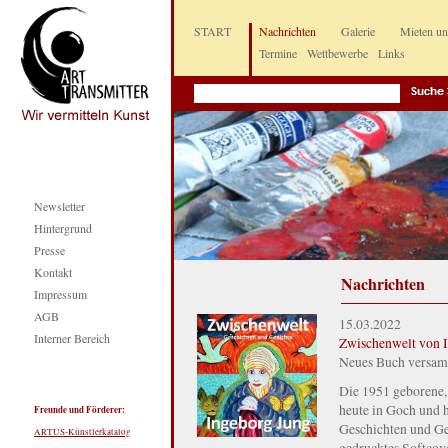
START
Nachrichten
Galerie
Mieten u
Termine
Wettbewerbe
Links
Newsletter
Hintergrund
Presse
Kontakt
Nachrichten
Impressum
AGB
15.03.2022
Interner Bereich
Zwischenwelt von I
Neues Buch versamm
Die 1951 geborene,
heute in Goch und 
Freunde und Förderer:
Geschichten und Ged
ARTUS-Künstlerkatalog
gedrucktes Softcove