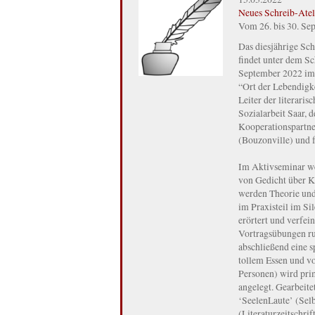
Neues Schreib-Atel
Vom 26. bis 30. Se
Das diesjährige Sc
findet unter dem S
September 2022 im 
“Ort der Lebendigk
Leiter der literari
Sozialarbeit Saar,
Kooperationspartne
(Bouzonville) und f
Im Aktivseminar we
von Gedicht über Ku
werden Theorie und
im Praxisteil im S
erörtert und verfein
Vortragsübungen ru
abschließend eine s
tollem Essen und v
Personen) wird prim
angelegt. Gearbeite
‘SeelenLaute’ (Selb
(Literaturzeitschri