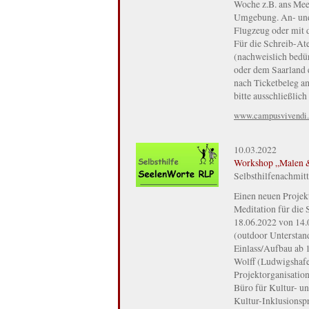
Woche z.B. ans Mee
Umgebung. An- und 
Flugzeug oder mit d
Für die Schreib-At
(nachweislich bedü
oder dem Saarland 
nach Ticketbeleg a
bitte ausschließlic
www.campusvivendi.
10.03.2022
Workshop „Malen & 
Selbsthilfenachmit
Einen neuen Proje
Meditation für die 
18.06.2022 von 14.
(outdoor Unterstan
Einlass/Aufbau ab 1
Wolff (Ludwigshafen
Projektorganisatio
Büro für Kultur- u
Kultur-Inklusionsp