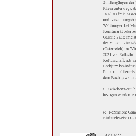
Studiengängen der 
Rhein unterwegs, d
1976 als freie Maler
und Ausstellungsbe
Welthunger, bei Me
Kunstmarkt oder zu
Galerie Sautermeist
der Vita ein vierw
(Österreich) im Wi
2021 von Selbsthil
Kulturschaffende mi
Fachjury beeindruc
Eine frühe literari
dem Buch „zweiundn
• „Zwischenwelt“ ka
bezogen werden. K
(c) Rezension: Gang
Bildnachweis: Das 
15.03.2022