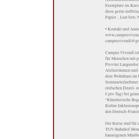
Exemplare im Kurs e
diese gerne mitbring
Papier .. Lust bzw.
• Kontakt und Anme
www.campusvivendi.
campusvivendi@gm
Campus Vivendi ist
für Menschen mit p
Provinz Languedoc.
Atelierräumen und
dem Wohnhaus im be
Seminarteilnehmer 
einfachen Einzel- 
€ pro Tag) bei geme
“Künstlerische Beg
Kultur-Inklusionsp
den Deutsch-Franzö
Die Kurse sind für 
TGV-Bahnhof Montp
hauseigenen Minibu