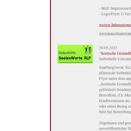
- Bild: Impression 
- Logo/Flyer © Vera
weitere Informatione
www.konschtamgron
30.05.2022
"Seelische Gesund
Selbsthilfe-Literat
Saarburg/sw/at. Sic
pfälzische Selbsthi
Flyer unter dem an
„Seelische Gesund
geförderte Sonderpr
Betroffene, d.h. M
Erschwernissen an,
oder einen Bezug zu
bitte bei Bewerbun
Zugelassen und gesu
unveröffentlichte T