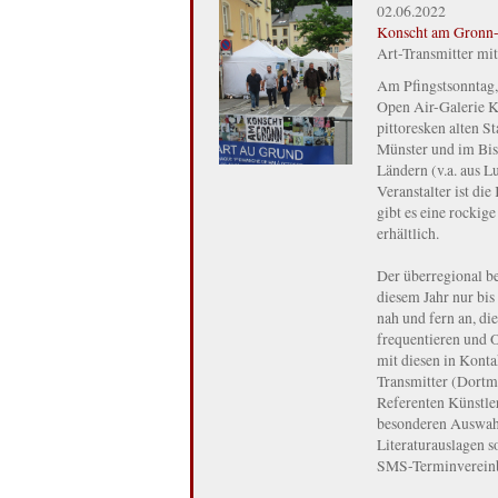
02.06.2022
Konscht am Gronn-
Art-Transmitter mi
Am Pfingstsonntag, 
Open Air-Galerie K
pittoresken alten S
Münster und im Bis
Ländern (v.a. aus L
Veranstalter ist di
gibt es eine rocki
erhältlich.
Der überregional be
diesem Jahr nur bis
nah und fern an, di
frequentieren und 
mit diesen in Konta
Transmitter (Dortmu
Referenten Künstler
besonderen Auswahl
Literaturauslagen 
SMS-Terminvereinb