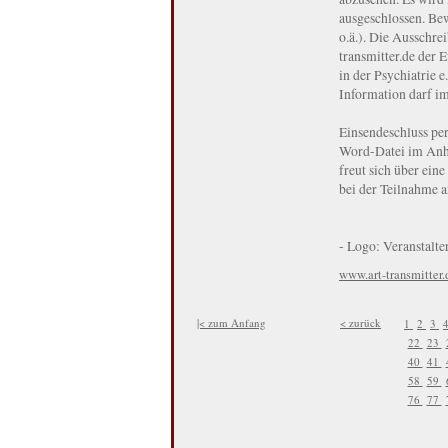
ausgeschlossen. Be
o.ä.). Die Ausschre
transmitter.de der 
in der Psychiatrie e
Information darf im
Einsendeschluss pe
Word-Datei im Anha
freut sich über ein
bei der Teilnahme 
- Logo: Veranstalter
www.art-transmitte
|< zum Anfang
< zurück
1
2
3
22
23
40
41
58
59
76
77