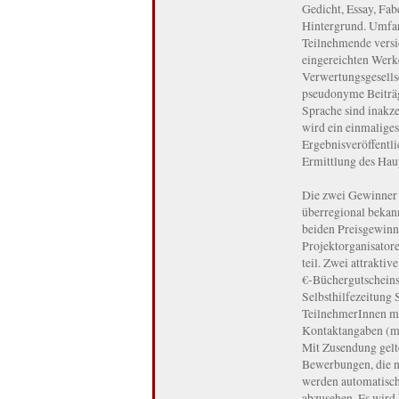
Gedicht, Essay, Fab
Hintergrund. Umfang
Teilnehmende versic
eingereichten Werke
Verwertungsgesellsc
pseudonyme Beiträg
Sprache sind inakze
wird ein einmaliges
Ergebnisveröffentli
Ermittlung des Hau
Die zwei Gewinner 
überregional bekann
beiden Preisgewinn-
Projektorganisator
teil. Zwei attrakti
€-Büchergutscheins
Selbsthilfezeitung 
TeilnehmerInnen mai
Kontaktangaben (mi
Mit Zusendung gelte
Bewerbungen, die n
werden automatisch 
abzusehen. Es wird