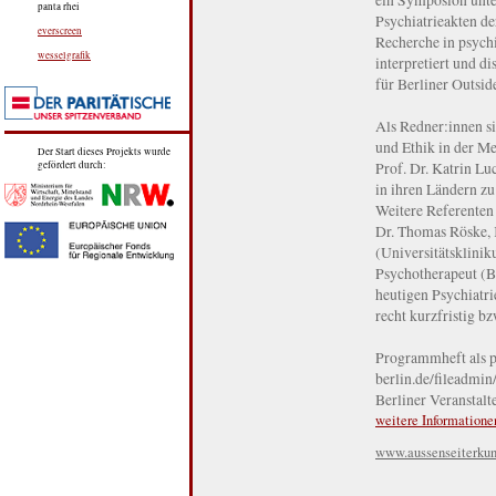
panta rhei
Psychiatrieakten de
everscreen
Recherche in psychi
wesselgrafik
interpretiert und d
für Berliner Outside
Als Redner:innen si
und Ethik in der Me
Der Start dieses Projekts wurde
Prof. Dr. Katrin Lu
gefördert durch:
in ihren Ländern zu
Weitere Referenten
Dr. Thomas Röske, 
(Universitätsklini
Psychotherapeut (Be
heutigen Psychiatri
recht kurzfristig b
Programmheft als p
berlin.de/fileadmi
Berliner Veranstalt
weitere Informatione
www.aussenseiterkuns