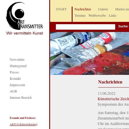
START
Nachrichten
Galerie
Mieten u
Termine
Wettbewerbe
Links
Newsletter
Hintergrund
Presse
Kontakt
Nachrichten
Impressum
AGB
13.06.2022
Interner Bereich
Künstlerische Zeich
Symposium des Auße
Am Samstag, den 18.
Zusammenarbeit mit
Freunde und Förderer:
Uhr im Auditorium 
ARTUS-Künstlerkatalog
ein Symposion unte