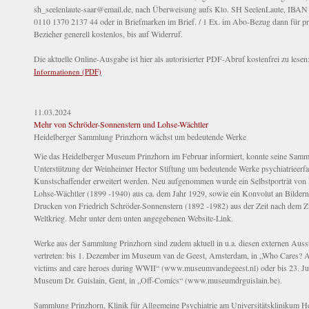
sh_seelenlaute-saar@email.de, nach Überweisung aufs Kto. SH SeelenLaute, IBA
0110 1370 2137 44 oder in Briefmarken im Brief. / 1 Ex. im Abo-Bezug dann für pr
Bezieher generell kostenlos, bis auf Widerruf.
Die aktuelle Online-Ausgabe ist hier als autorisierter PDF-Abruf kostenfrei zu lesen
Informationen (PDF)
11.03.2024
Mehr von Schröder-Sonnenstern und Lohse-Wächtler
Heidelberger Sammlung Prinzhorn wächst um bedeutende Werke
Wie das Heidelberger Museum Prinzhorn im Februar informiert, konnte seine Sam
Unterstützung der Weinheimer Hector Stiftung um bedeutende Werke psychiatrieerf
Kunstschaffender erweitert werden. Neu aufgenommen wurde ein Selbstporträt von 
Lohse-Wächtler (1899 -1940) aus ca. dem Jahr 1929, sowie ein Konvolut an Bilder
Drucken von Friedrich Schröder-Sonnenstern (1892 -1982) aus der Zeit nach dem Z
Weltkrieg. Mehr unter dem unten angegebenen Website-Link.
Werke aus der Sammlung Prinzhorn sind zudem aktuell in u.a. diesen externen Auss
vertreten: bis 1. Dezember im Museum van de Geest, Amsterdam, in „Who Cares? A 
victims and care heroes during WWII“ (www.museumvandegeest.nl) oder bis 23. Ju
Museum Dr. Guislain, Gent, in „Off-Comics“ (www.museumdrguislain.be).
Sammlung Prinzhorn, Klinik für Allgemeine Psychiatrie am Universitätsklinikum He