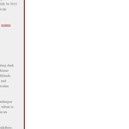
N DE 56 5935
ivate
:
weitere
mlung dank
ahrener
Elfriede
n und
weiten
tellungen
tribute to
ni im
idelberg.