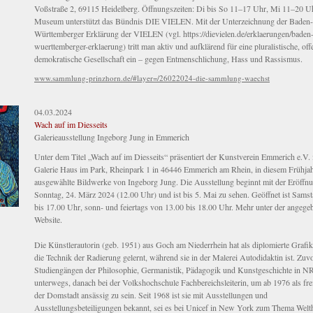
Voßstraße 2, 69115 Heidelberg. Öffnungszeiten: Di bis So 11–17 Uhr, Mi 11–20 U
Museum unterstützt das Bündnis DIE VIELEN. Mit der Unterzeichnung der Baden-
Württemberger Erklärung der VIELEN (vgl. https://dievielen.de/erklaerungen/baden
wuerttemberger-erklaerung) tritt man aktiv und aufklärend für eine pluralistische, of
demokratische Gesellschaft ein – gegen Entmenschlichung, Hass und Rassismus.
www.sammlung-prinzhorn.de/#layer=/26022024-die-sammlung-waechst
04.03.2024
Wach auf im Diesseits
Galerieausstellung Ingeborg Jung in Emmerich
Unter dem Titel „Wach auf im Diesseits“ präsentiert der Kunstverein Emmerich e.V. 
Galerie Haus im Park, Rheinpark 1 in 46446 Emmerich am Rhein, in diesem Frühja
ausgewählte Bildwerke von Ingeborg Jung. Die Ausstellung beginnt mit der Eröffn
Sonntag, 24. März 2024 (12.00 Uhr) und ist bis 5. Mai zu sehen. Geöffnet ist Sams
bis 17.00 Uhr, sonn- und feiertags von 13.00 bis 18.00 Uhr. Mehr unter der angege
Website.
Die Künstlerautorin (geb. 1951) aus Goch am Niederrhein hat als diplomierte Grafik
die Technik der Radierung gelernt, während sie in der Malerei Autodidaktin ist. Zuvo
Studiengängen der Philosophie, Germanistik, Pädagogik und Kunstgeschichte in 
unterwegs, danach bei der Volkshochschule Fachbereichsleiterin, um ab 1976 als fre
der Domstadt ansässig zu sein. Seit 1968 ist sie mit Ausstellungen und
Ausstellungsbeteiligungen bekannt, sei es bei Unicef in New York zum Thema Welt