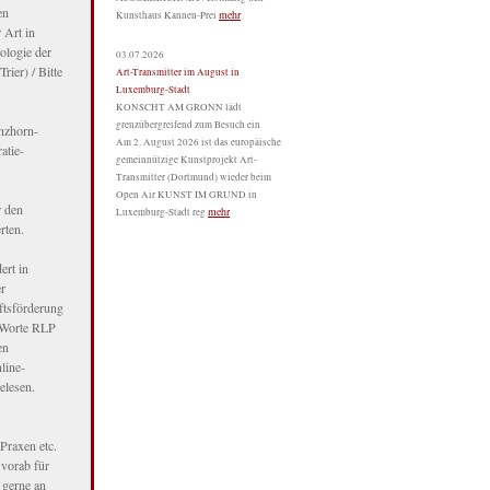
en
mehr
Kunsthaus Kannen-Prei
 Art in
ologie der
03.07.2026
ier) / Bitte
Art-Transmitter im August in
Luxemburg-Stadt
KONSCHT AM GRONN lädt
grenzübergreifend zum Besuch ein
inzhorn-
Am 2. August 2026 ist das europäische
atie-
gemeinnützige Kunstprojekt Art-
Transmitter (Dortmund) wieder beim
Open Air KUNST IM GRUND in
r den
mehr
Luxemburg-Stadt reg
rten.
ert in
r
ftsförderung
nWorte RLP
en
line-
elesen.
Praxen etc.
 vorab für
 gerne an