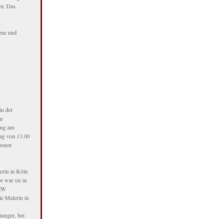
hr. Das
-
fene und
in der
hr
ung am
tag von 13.00
benen
erin in Köln
r war sie in
NRW
ie Malerin in
hunger, bei