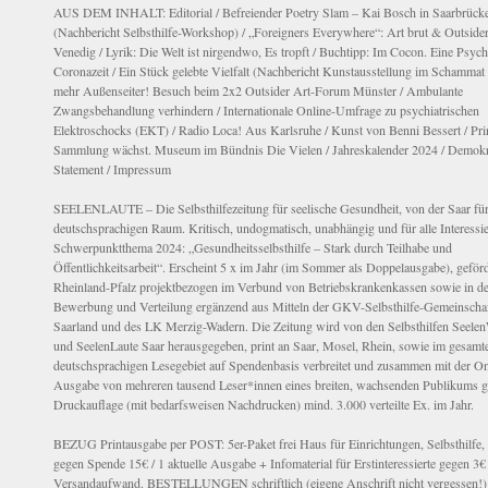
AUS DEM INHALT: Editorial / Befreiender Poetry Slam – Kai Bosch in Saarbrück
(Nachbericht Selbsthilfe-Workshop) / „Foreigners Everywhere“: Art brut & Outsider
Venedig / Lyrik: Die Welt ist nirgendwo, Es tropft / Buchtipp: Im Cocon. Eine Psych
Coronazeit / Ein Stück gelebte Vielfalt (Nachbericht Kunstausstellung im Schammat Tr
mehr Außenseiter! Besuch beim 2x2 Outsider Art-Forum Münster / Ambulante
Zwangsbehandlung verhindern / Internationale Online-Umfrage zu psychiatrischen
Elektroschocks (EKT) / Radio Loca! Aus Karlsruhe / Kunst von Benni Bessert / Pr
Sammlung wächst. Museum im Bündnis Die Vielen / Jahreskalender 2024 / Demokr
Statement / Impressum
SEELENLAUTE – Die Selbsthilfezeitung für seelische Gesundheit, von der Saar fü
deutschsprachigen Raum. Kritisch, undogmatisch, unabhängig und für alle Interessie
Schwerpunktthema 2024: „Gesundheitsselbsthilfe – Stark durch Teilhabe und
Öffentlichkeitsarbeit“. Erscheint 5 x im Jahr (im Sommer als Doppelausgabe), geförd
Rheinland-Pfalz projektbezogen im Verbund von Betriebskrankenkassen sowie in de
Bewerbung und Verteilung ergänzend aus Mitteln der GKV-Selbsthilfe-Gemeinscha
Saarland und des LK Merzig-Wadern. Die Zeitung wird von den Selbsthilfen Seele
und SeelenLaute Saar herausgegeben, print an Saar, Mosel, Rhein, sowie im gesamt
deutschsprachigen Lesegebiet auf Spendenbasis verbreitet und zusammen mit der On
Ausgabe von mehreren tausend Leser*innen eines breiten, wachsenden Publikums g
Druckauflage (mit bedarfsweisen Nachdrucken) mind. 3.000 verteilte Ex. im Jahr.
BEZUG Printausgabe per POST: 5er-Paket frei Haus für Einrichtungen, Selbsthilfe, 
gegen Spende 15€ / 1 aktuelle Ausgabe + Infomaterial für Erstinteressierte gegen 3€
Versandaufwand. BESTELLUNGEN schriftlich (eigene Anschrift nicht vergessen!)