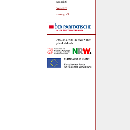
panta rhei
everscreen
wesselgrafik
Der Start dieses Projekts wurde
gefördert durch: