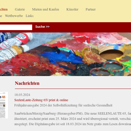
ichten
Galerie
Mieten und Kaufen
Künstler
Partner
ne
Wettbewerbe
Links
Nachrichten
18.03.2024
SeelenLaute-Zeitung 65/ print & online
Frühjahrsausgabe 2024 der Selbsthilfezeitung für seelische Gesundheit
Saarbrücken/Merzig/Saarburg (Herausgeber-PM). Die neue SEELENLAUTE 65, fa
illustriert, erscheint print zum 25. März 2024 und wird überregional verteilt, verschi
ausgelegt. Die Digitalausgabe ist seit 18.03.2024 im Netz gratis zum Lesen downloa