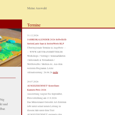
Meine Auswahl
Termine
31.12.2026
JAHRESKALENDER 2026 Selbsthilfe
SeelenLaute Saar & SeelenWorte RLP
Über/regionale Termine & Angebote - -
- - WWW.ART-TRANSMITTER.DE
Workshops / Vorträge / Seminarfahrten
/ Infostände & Teilnahmen /
Wettbewerbe / Medien etc. Aus dem
weiteren Programm. Letzte
mehr
Aktualisierung: 26.06.26
28.07.2026
AUSGEZEICHNET! Kunsthaus
Kannen-Preis 2026
Ausstellung August bis September,
Preisverleihung am 13.9.2026
rbig
Das Münsteraner Outsider Art-Zentrum
ckt und
lobt unter seiner neuen Leitung in
dbar.
diesem Jahr unter dem Titel
AUSGEZEICHNET! erstmalig den