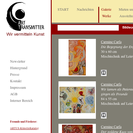
START
Nachrichten
Galerie
Mieten u
Werke
Ausstell
Carmine Carfa
Die Begegnung der En
30 x 60 cm
Mischtechnik auf Lei
Newsletter
Hintergrund
Presse
Kontakt
Carmine Carfa
Impressum
Wir kamen als Patient
AGB
gingen als Freunde
84 x 55 cm
Interner Bereich
Mischtechnik auf Lei
Freunde und Förderer:
Carmine Carfa
ARTUS-Künstlerkatalog
Der goldene Kuss von 