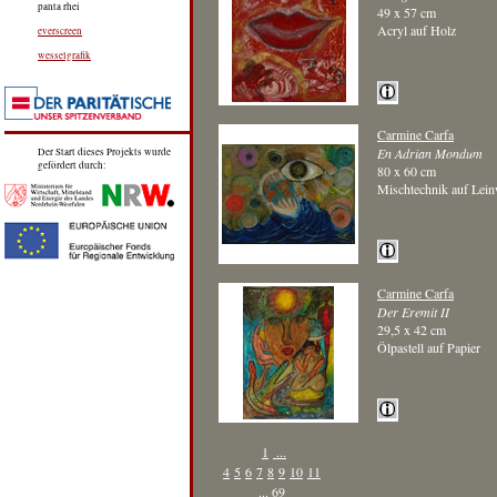
panta rhei
49 x 57 cm
Acryl auf Holz
everscreen
wesselgrafik
Carmine Carfa
En Adrian Mondum
Der Start dieses Projekts wurde
gefördert durch:
80 x 60 cm
Mischtechnik auf Lei
Carmine Carfa
Der Eremit II
29,5 x 42 cm
Ölpastell auf Papier
1
...
4
5
6
7
8
9
10
11
...
69