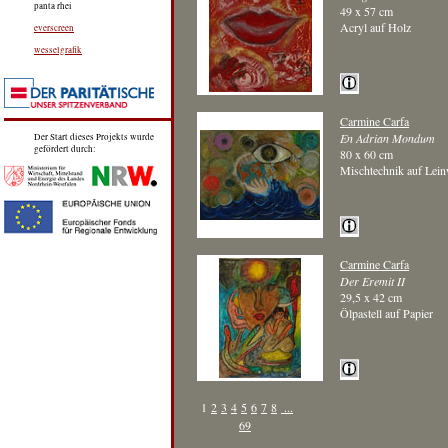
panta rhei
49 x 57 cm
Acryl auf Holz
everscreen
wesselgrafik
Carmine Carfa
En Adrian Mondum
Der Start dieses Projekts wurde
gefördert durch:
80 x 60 cm
Mischtechnik auf Lei
Carmine Carfa
Der Eremit II
29,5 x 42 cm
Ölpastell auf Papier
1
2
3
4
5
6
7
8
...
69