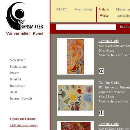
START
Nachrichten
Galerie
Mieten u
Werke
Ausstell
Carmine Carfa
Die Begegnung der En
30 x 60 cm
Mischtechnik auf Lei
Newsletter
Hintergrund
Presse
Kontakt
Carmine Carfa
Impressum
Wir kamen als Patient
AGB
gingen als Freunde
84 x 55 cm
Interner Bereich
Mischtechnik auf Lei
Freunde und Förderer:
Carmine Carfa
ARTUS-Künstlerkatalog
Der goldene Kuss von 