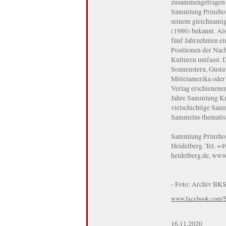
zusammengetragen h
Sammlung Prinzhorn
seinem gleichnamig
(1986) bekannt. Al
fünf Jahrzehnten ei
Positionen der Nac
Kulturen umfasst. D
Sonnenstern, Gusta
Mittelamerika oder
Verlag erschienene
Jahre Sammlung Kra
vielschichtige Sam
Sammelns thematisi
Sammlung Prinzhorn
Heidelberg. Tel. +
heidelberg.de, ww
- Foto: Archiv BKS 
www.facebook.com/
16.11.2020