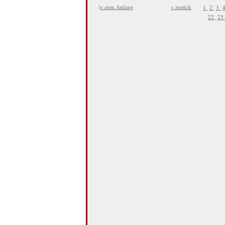
|< zum Anfang
< zurück
1
2
3
22
23