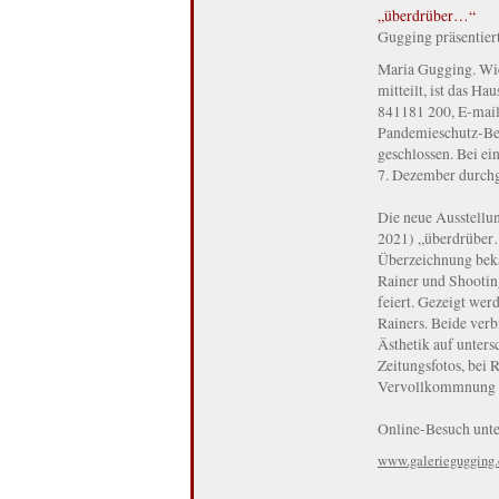
„überdrüber…“
Gugging präsentier
Maria Gugging. Wie
mitteilt, ist das 
841181 200, E-mail
Pandemieschutz-Bes
geschlossen. Bei ei
7. Dezember durchg
Die neue Ausstellun
2021) „überdrüber…
Überzeichnung bek
Rainer und Shooting
feiert. Gezeigt we
Rainers. Beide verbi
Ästhetik auf unters
Zeitungsfotos, bei R
Vervollkommnung v
Online-Besuch unte
www.galeriegugging.c