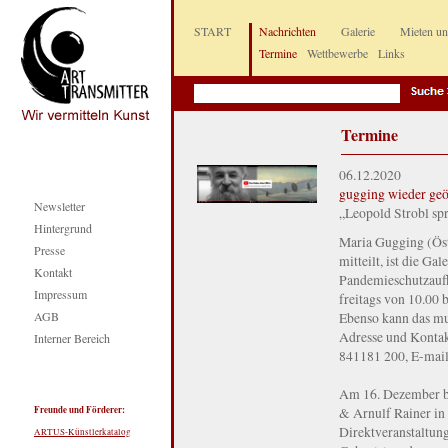
START
Nachrichten
Galerie
Mieten u
Termine
Wettbewerbe
Links
Termine
06.12.2020
gugging wieder geö
Newsletter
„Leopold Strobl sp
Hintergrund
Maria Gugging (Öst
Presse
mitteilt, ist die G
Kontakt
Pandemieschutzaufl
Impressum
freitags von 10.00 
AGB
Ebenso kann das mu
Adresse und Konta
Interner Bereich
841181 200, E-mail
Am 16. Dezember be
Freunde und Förderer:
& Arnulf Rainer in d
Direktveranstaltun
ARTUS-Künstlerkatalog