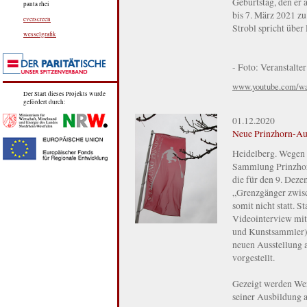
Geburtstag, den er 
panta rhei
bis 7. März 2021 z
everscreen
Strobl spricht übe
wesselgrafik
- Foto: Veranstalter
www.youtube.com/w
Der Start dieses Projekts wurde
gefördert durch:
01.12.2020
Neue Prinzhorn-Aus
Heidelberg. Wegen 
Sammlung Prinzhorn 
die für den 9. Dez
„Grenzgänger zwis
somit nicht statt. 
Videointerview mit
und Kunstsammler) 
neuen Ausstellung 
vorgestellt.
Gezeigt werden Werk
seiner Ausbildung 