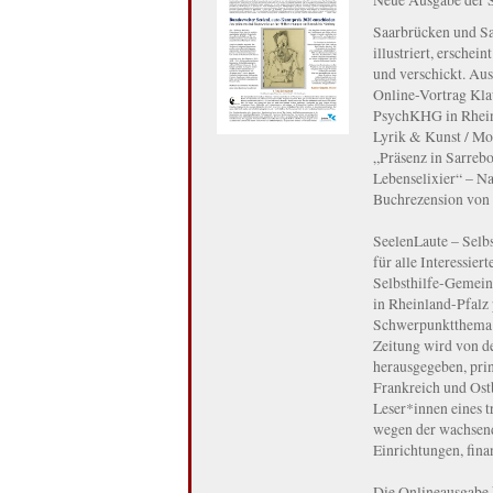
Saarbrücken und S
illustriert, ersche
und verschickt. Aus
Online-Vortrag Kla
PsychKHG in Rheinl
Lyrik & Kunst / Mo
„Präsenz in Sarreb
Lebenselixier“ – N
Buchrezension von 
SeelenLaute – Selbs
für alle Interessier
Selbsthilfe-Gemein
in Rheinland-Pfalz
Schwerpunktthema 2
Zeitung wird von d
herausgegeben, pri
Frankreich und Ost
Leser*innen eines 
wegen der wachsend
Einrichtungen, finan
Die Onlineausgabe 