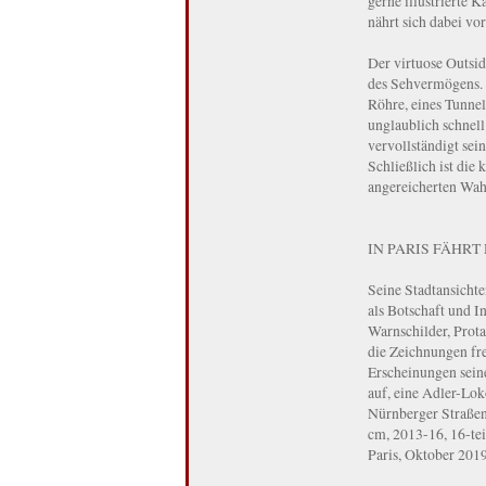
gerne illustrierte 
nährt sich dabei v
Der virtuose Outsid
des Sehvermögens. 
Röhre, eines Tunnel
unglaublich schnel
vervollständigt sei
Schließlich ist die 
angereicherten Wah
IN PARIS FÄHR
Seine Stadtansicht
als Botschaft und I
Warnschilder, Prot
die Zeichnungen fre
Erscheinungen seine
auf, eine Adler-Lok
Nürnberger Straßen
cm, 2013-16, 16-te
Paris, Oktober 2019