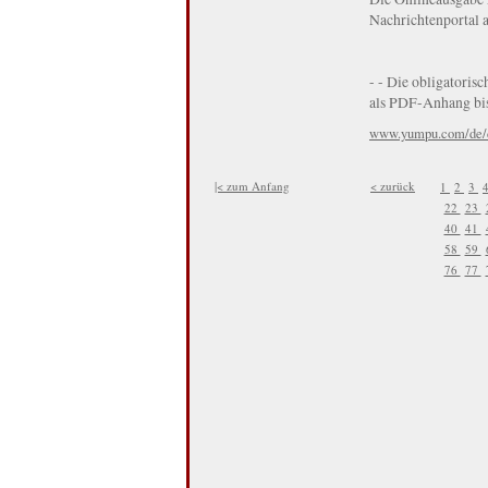
Nachrichtenportal a
- - Die obligatoris
als PDF-Anhang bis 
www.yumpu.com/de/d
|< zum Anfang
< zurück
1
2
3
22
23
40
41
58
59
76
77