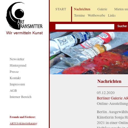
START
Nachrichten
Galerie
Mieten u
Termine
Wettbewerbe
Links
Newsletter
Hintergrund
Presse
Kontakt
Nachrichten
Impressum
AGB
05.12.2020
Interner Bereich
Berliner Galerie A
Online-Ausstellung
Berlin. Ausgewählte
Künstlerin Sonja H
Freunde und Förderer:
2021 in einer Onli
ARTUS-Künstlerkatalog
Halbfass wuchs in 