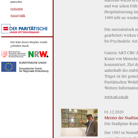
panta rhei
und war schon früh 
everscreen
Hospitalisierung im
wesselgrafik
1989 lebt sie wiede
Die surrealistisch
gearbeitet) wirken 
bis Psychedelic Ar
Der Start dieses Projekts wurde
gefördert durch:
Galerie ART CRU Berl
Kunst von Mensche
konzentriert. Ziel d
außerhalb des etabl
Träger ist der geme
Paritätischen Wohl
Weitere Information
www.art-cru.de
01.12.2020
Meister der Stadtla
Die Stadtplan-Kuns
Der 1983 in Neuenb