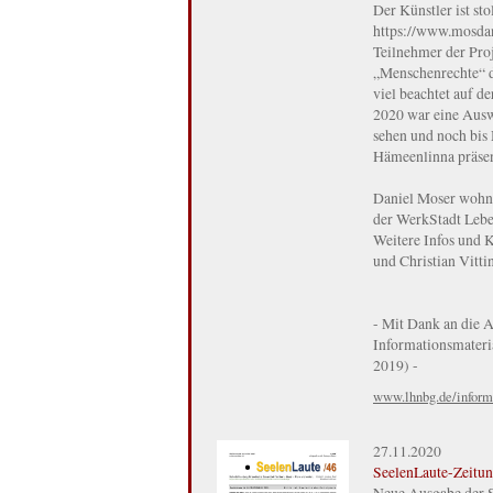
Der Künstler ist sto
https://www.mosdand
Teilnehmer der Pr
„Menschenrechte“ d
viel beachtet auf d
2020 war eine Aus
sehen und noch bis
Hämeenlinna präsen
Daniel Moser wohn
der WerkStadt Leben
Weitere Infos und 
und Christian Vitti
- Mit Dank an die A
Informationsmateri
2019) -
www.lhnbg.de/inform
27.11.2020
SeelenLaute-Zeitun
Neue Ausgabe der Se