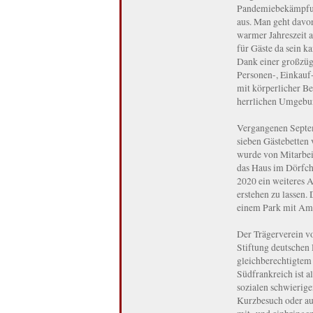
Pandemiebekämpfung
aus. Man geht davo
warmer Jahreszeit a
für Gäste da sein k
Dank einer großzüg
Personen-, Einkauf-
mit körperlicher Be
herrlichen Umgebun
Vergangenen Septe
sieben Gästebetten 
wurde von Mitarbeit
das Haus im Dörfch
2020 ein weiteres A
erstehen zu lassen. 
einem Park mit Amp
Der Trägerverein v
Stiftung deutschen 
gleichberechtigtem
Südfrankreich ist a
sozialen schwierig
Kurzbesuch oder auc