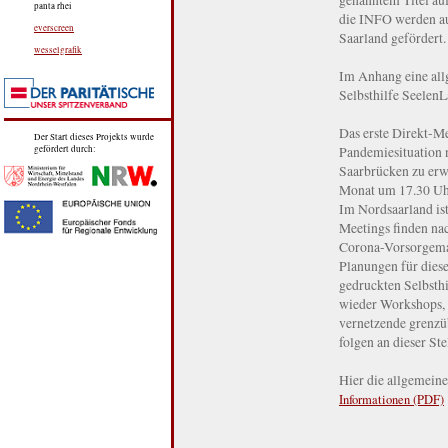
panta rhei
die INFO werden au
everscreen
Saarland gefördert.
wesselgrafik
Im Anhang eine allg
Selbsthilfe SeelenL
Das erste Direkt-Me
Der Start dieses Projekts wurde
Pandemiesituation n
gefördert durch:
Saarbrücken zu erwa
Monat um 17.30 Uhr,
Im Nordsaarland ist
Meetings finden na
Corona-Vorsorgemaß
Planungen für diese
gedruckten Selbsth
wieder Workshops, I
vernetzende grenzü
folgen an dieser Ste
Hier die allgemein
Informationen (PDF)