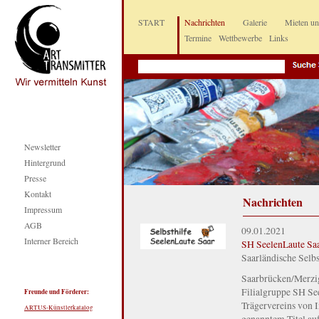
START
Nachrichten
Galerie
Mieten u
Termine
Wettbewerbe
Links
Newsletter
Hintergrund
Presse
Kontakt
Nachrichten
Impressum
AGB
09.01.2021
Interner Bereich
SH SeelenLaute Sa
Saarländische Selbst
Saarbrücken/Merzig 
Filialgruppe SH Se
Freunde und Förderer:
Trägervereins von I
ARTUS-Künstlerkatalog
genanntem Titel au