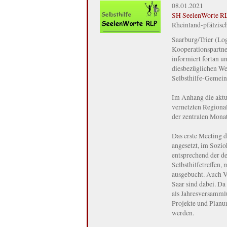
08.01.2021
SH SeelenWorte R
Rheinland-pfälzische
Saarburg/Trier (Log
Kooperationspartner
informiert fortan u
diesbezüglichen We
Selbsthilfe-Gemein
Im Anhang die aktua
vernetzten Regiona
der zentralen Monat
Das erste Meeting d
angesetzt, im Sozi
entsprechend der d
Selbsthilfetreffen,
ausgebucht. Auch Ve
Saar sind dabei. Da
als Jahresversamml
Projekte und Planun
werden.