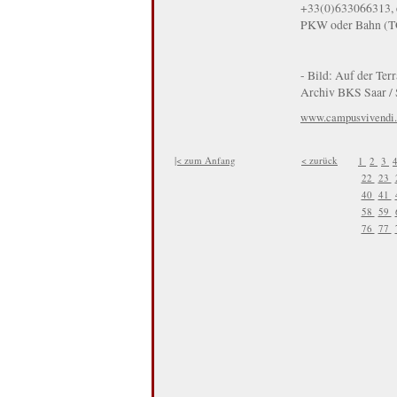
+33(0)633066313, 
PKW oder Bahn (TG
- Bild: Auf der Te
Archiv BKS Saar / 
www.campusvivendi.
|< zum Anfang
< zurück
1
2
3
22
23
40
41
58
59
76
77