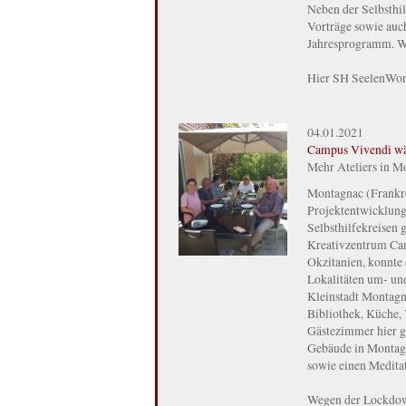
Neben der Selbsthil
Vorträge sowie auc
Jahresprogramm. Wei
Hier SH SeelenWort
04.01.2021
Campus Vivendi wä
Mehr Ateliers in M
Montagnac (Frankre
Projektentwicklung 
Selbsthilfekreisen
Kreativzentrum Ca
Okzitanien, konnte
Lokalitäten um- un
Kleinstadt Montagna
Bibliothek, Küche,
Gästezimmer hier g
Gebäude in Montagn
sowie einen Medita
Wegen der Lockdow