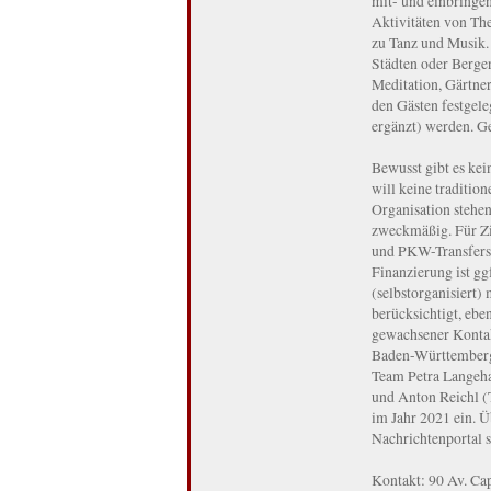
mit- und einbring
Aktivitäten von The
zu Tanz und Musik.
Städten oder Berge
Meditation, Gärtne
den Gästen festgele
ergänzt) werden. Ge
Bewusst gibt es ke
will keine traditio
Organisation stehe
zweckmäßig. Für Zi
und PKW-Transfers 
Finanzierung ist g
(selbstorganisiert
berücksichtigt, ebe
gewachsener Kontak
Baden-Württemberg,
Team Petra Langeha
und Anton Reichl (T
im Jahr 2021 ein. 
Nachrichtenportal s
Kontakt: 90 Av. Ca